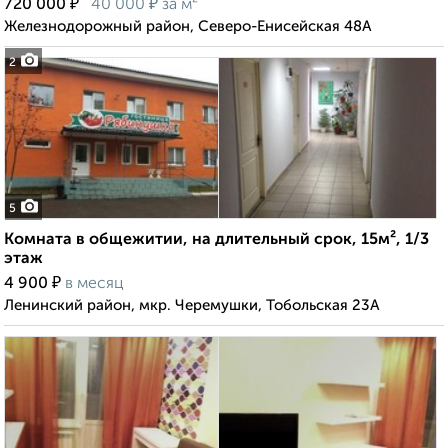
₽
₽
720 000
40 000
за м²
Железнодорожный район, Северо-Енисейская 48А
2
5
Комната в общежитии, на длительный срок, 15м², 1/3
этаж
₽
4 900
в месяц
Ленинский район, мкр. Черемушки, Тобольская 23А