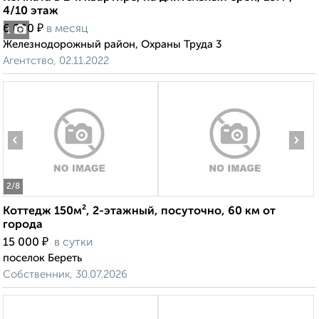
4/10 этаж
₽
6 000
в месяц
1
Железнодорожный район, Охраны Труда 3
Агентство, 02.11.2022
‹
›
2
/8
Коттедж 150м², 2-этажный, посуточно, 60 км от
города
₽
15 000
в сутки
поселок Береть
Собственник, 30.07.2026