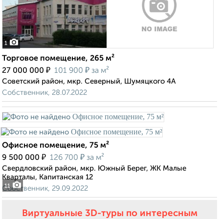
1
Торговое помещение, 265 м²
₽
₽
27 000 000
101 900
за м²
Советский район, мкр. Северный, Шумяцкого 4А
Собственник, 28.07.2022
Офисное помещение, 75 м²
₽
₽
9 500 000
126 700
за м²
Свердловский район, мкр. Южный Берег, ЖК Малые
Кварталы, Капитанская 12
11
Собственник, 29.09.2022
Виртуальные 3D-туры по интересным