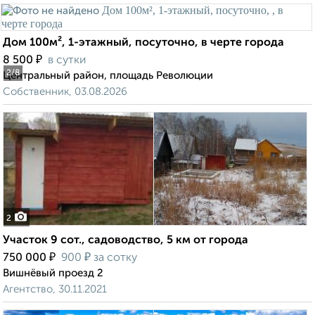
Дом 100м², 1-этажный, посуточно, в черте города
₽
8 500
в сутки
2
/8
Центральный район, площадь Революции
Собственник, 03.08.2026
2
Участок 9 сот., садоводство, 5 км от города
₽
₽
750 000
900
за сотку
Вишнёвый проезд 2
Агентство, 30.11.2021