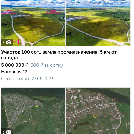
5
Участок 100 сот., земля промназначения, 5 км от
города
₽
₽
5 000 000
500
за сотку
Нагорная 17
Собственник, 27.06.2023
2