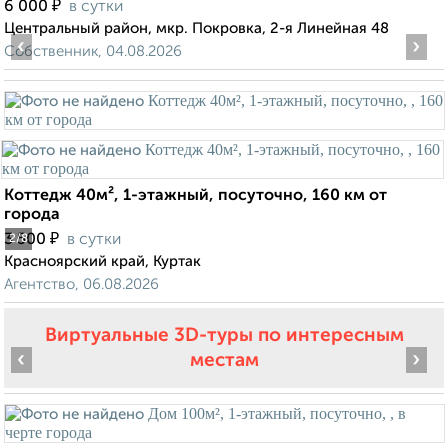
₽
6 000
в сутки
Центральный район, мкр. Покровка, 2-я Линейная 48
‹
›
Собственник, 04.08.2026
Коттедж 40м², 1-этажный, посуточно, 160 км от
города
₽
3 500
в сутки
2
/8
Красноярский край, Куртак
Агентство, 06.08.2026
Виртуальные 3D-туры по интересным
‹
›
местам