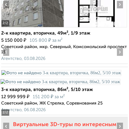
‹
›
2
/2
2-к квартира, вторичка, 49м², 1/9 этаж
₽
₽
5 150 000
105 800
за м²
Советский район, мкр. Северный, Комсомольский проспект
‹
›
15
Агентство, 03.08.2026
3-к квартира, вторичка, 86м², 5/10 этаж
₽
₽
12 999 999
151 200
за м²
Советский район, ЖК Стрелка, Соревнования 25
Агентство, 06.08.2026
2
/2
Виртуальные 3D-туры по интересным
‹
›