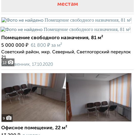
местам
Помещение свободного назначения, 81 м²
₽
₽
5 000 000
61 800
за м²
Советский район, мкр. Северный, Светлогорский переулок
21
12
Собственник, 17.10.2020
9
Офисное помещение, 22 м²