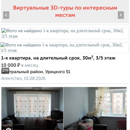
Виртуальные 3D-туры по интересным
‹
›
местам
1-к квартира, на длительный срок, 30м², 3/5 этаж
₽
10 000
в месяц
2
/5
Центральный район, Урицкого 51
Агентство, 01.08.2026