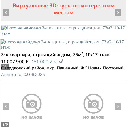
Виртуальные 3D-туры по интересным
‹
›
местам
3-к квартира, строящийся дом, 73м², 10/17 этаж
₽
₽
11 007 900
151 000
за м²
2
/1
Свердловский район, мкр. Пашенный, ЖК Новый Портовый
Агентство, 03.08.2026
‹
›
2
/9