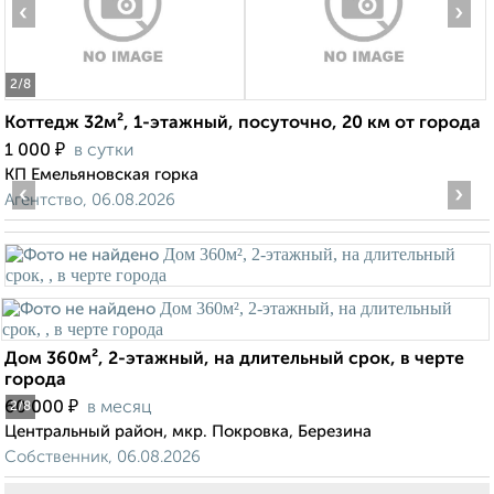
‹
›
2
/8
Коттедж 32м², 1-этажный, посуточно, 20 км от города
₽
1 000
в сутки
КП Емельяновская горка
‹
›
Агентство, 06.08.2026
Дом 360м², 2-этажный, на длительный срок, в черте
города
₽
60 000
в месяц
2
/8
Центральный район, мкр. Покровка, Березина
Собственник, 06.08.2026