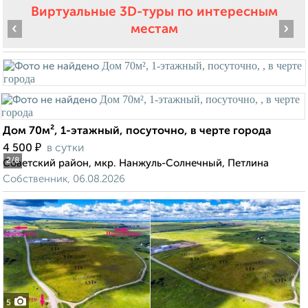
Виртуальные 3D-туры по интересным
‹
›
местам
Дом 70м², 1-этажный, посуточно, в черте города
₽
4 500
в сутки
2
/8
Советский район, мкр. Нанжуль-Солнечный, Петлина
Собственник, 06.08.2026
5