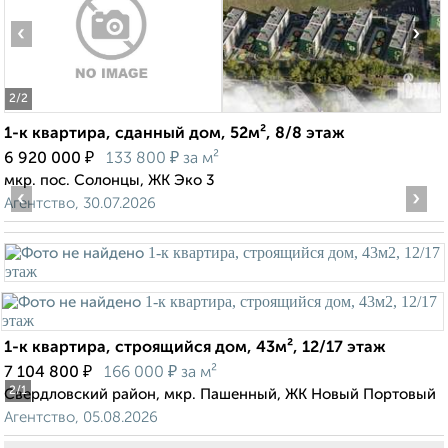
‹
›
2
/2
1-к квартира, сданный дом, 52м², 8/8 этаж
₽
₽
6 920 000
133 800
за м²
мкр. пос. Солонцы, ЖК Эко 3
‹
›
Агентство, 30.07.2026
1-к квартира, строящийся дом, 43м², 12/17 этаж
₽
₽
7 104 800
166 000
за м²
2
/1
Свердловский район, мкр. Пашенный, ЖК Новый Портовый
Агентство, 05.08.2026