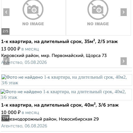
‹
›
2
/5
1-к квартира, на длительный срок, 35м², 2/5 этаж
₽
13 000
в месяц
Кировский район, мкр. Первомайский, Щорса 73
‹
›
Агентство, 05.08.2026
1-к квартира, на длительный срок, 40м², 3/6 этаж
₽
10 000
в месяц
2
/4
Железнодорожный район, Новосибирская 29
Агентство, 06.08.2026