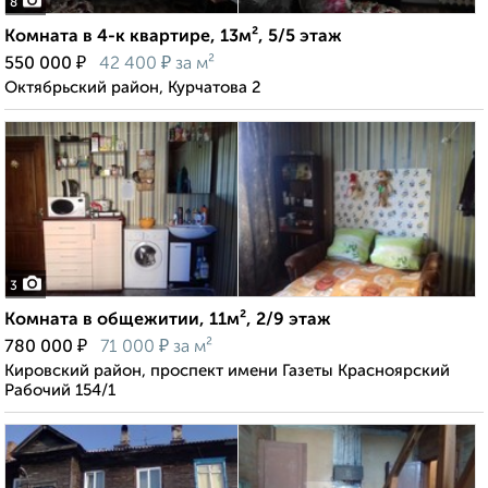
8
Комната в 4-к квартире, 13м², 5/5 этаж
₽
₽
550 000
42 400
за м²
Октябрьский район, Курчатова 2
3
Комната в общежитии, 11м², 2/9 этаж
₽
₽
780 000
71 000
за м²
Кировский район, проспект имени Газеты Красноярский
Рабочий 154/1