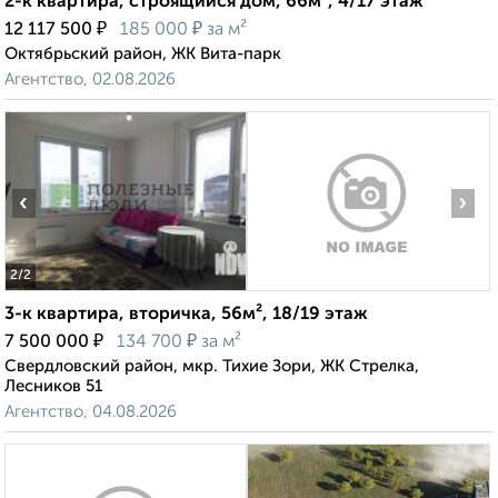
2-к квартира, строящийся дом, 66м², 4/17 этаж
₽
₽
12 117 500
185 000
за м²
Октябрьский район, ЖК Вита-парк
Агентство, 02.08.2026
‹
›
2
/2
3-к квартира, вторичка, 56м², 18/19 этаж
₽
₽
7 500 000
134 700
за м²
Свердловский район, мкр. Тихие Зори, ЖК Стрелка,
Лесников 51
Агентство, 04.08.2026