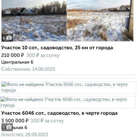
6
Участок 10 сот., садоводство, 25 км от города
₽
₽
210 000
300
за сотку
Центральная 6
Собственник, 14.06.2023
Участок 6046 сот., садоводство, в черте города
₽
₽
3 500 000
100
за сотку
Школьная 6
3
Агентство, 29.09.2023