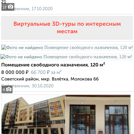
21
12
Собственник, 17.10.2020
Виртуальные 3D-туры по интересным
местам
Помещение свободного назначения, 120 м²
₽
₽
8 000 000
66 700
за м²
Советский район, мкр. Взлётка, Молокова 66
Собственник, 30.10.2020
4