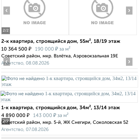
‹
›
2
/2
2-к квартира, строящийся дом, 55м², 18/19 этаж
₽
₽
10 364 500
190 000
за м²
Советский район, мкр. Взлётка, Аэровокзальная 19Е
‹
›
Агентство, 08.08.2026
1-к квартира, строящийся дом, 34м², 13/14 этаж
₽
₽
4 890 000
143 000
за м²
2
/2
Советский район, мкр. 5-й, ЖК Снегири, Соколовская 52
Агентство, 07.08.2026