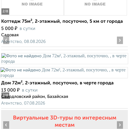
2
/8
Коттедж 75м², 2-этажный, посуточно, 5 км от города
₽
5 000
в сутки
Садовая
‹
›
Агентство, 08.08.2026
Дом 72м², 2-этажный, посуточно, в черте города
₽
13 000
в сутки
2
/8
Свердловский район, Базайская
Агентство, 07.08.2026
Виртуальные 3D-туры по интересным
‹
›
местам