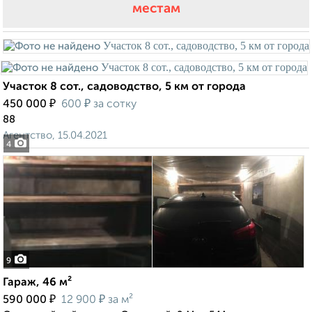
местам
Участок 8 сот., садоводство, 5 км от города
₽
₽
450 000
600
за сотку
88
Агентство, 15.04.2021
4
9
Гараж, 46 м²
₽
₽
590 000
12 900
за м²