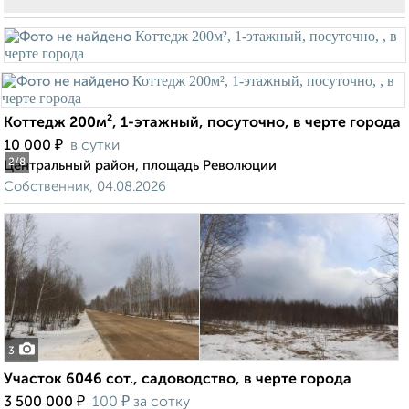
Коттедж 200м², 1-этажный, посуточно, в черте города
₽
10 000
в сутки
2
/8
Центральный район, площадь Революции
Собственник, 04.08.2026
3
Участок 6046 сот., садоводство, в черте города
₽
₽
3 500 000
100
за сотку