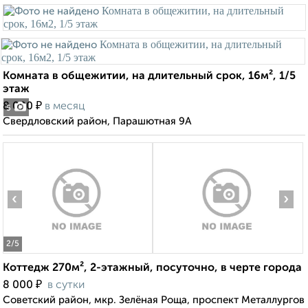
Комната в общежитии, на длительный срок, 16м², 1/5
этаж
₽
8 000
в месяц
5
Свердловский район, Парашютная 9А
‹
›
2
/5
Коттедж 270м², 2-этажный, посуточно, в черте города
₽
8 000
в сутки
Советский район, мкр. Зелёная Роща, проспект Металлургов