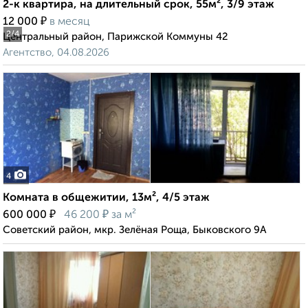
2-к квартира, на длительный срок, 55м², 3/9 этаж
₽
12 000
в месяц
2
/4
Центральный район, Парижской Коммуны 42
Агентство, 04.08.2026
4
Комната в общежитии, 13м², 4/5 этаж
₽
₽
600 000
46 200
за м²
Советский район, мкр. Зелёная Роща, Быковского 9А