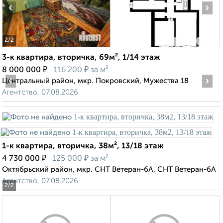
‹
›
2
/2
3-к квартира, вторичка, 69м², 1/14 этаж
₽
₽
8 000 000
116 200
за м²
‹
›
Центральный район, мкр. Покровский, Мужества 18
Агентство, 07.08.2026
1-к квартира, вторичка, 38м², 13/18 этаж
₽
₽
4 730 000
125 000
за м²
Октябрьский район, мкр. СНТ Ветеран-6А, СНТ Ветеран-6А
Агентство, 07.08.2026
2
/2