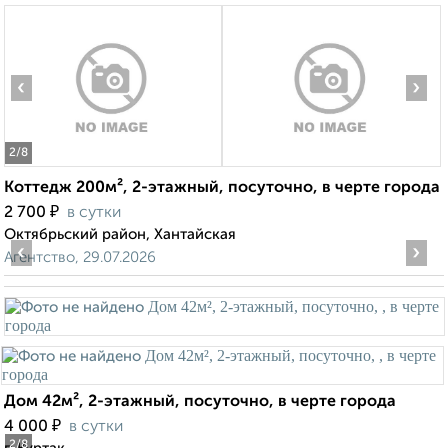
‹
›
2
/8
Коттедж 200м², 2-этажный, посуточно, в черте города
₽
2 700
в сутки
Октябрьский район, Хантайская
‹
›
Агентство, 29.07.2026
Дом 42м², 2-этажный, посуточно, в черте города
₽
4 000
в сутки
2
/8