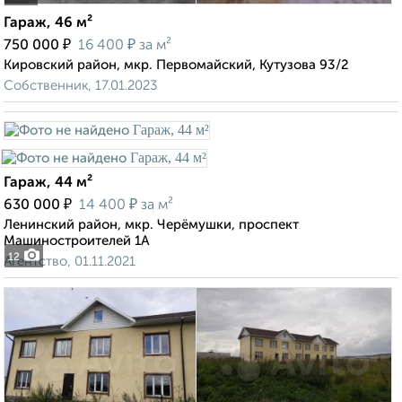
Гараж, 46 м²
₽
₽
750 000
16 400
за м²
Кировский район, мкр. Первомайский, Кутузова 93/2
Собственник, 17.01.2023
Гараж, 44 м²
₽
₽
630 000
14 400
за м²
Ленинский район, мкр. Черёмушки, проспект
Машиностроителей 1А
12
Агентство, 01.11.2021