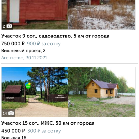
2
Участок 9 сот., садоводство, 5 км от города
₽
₽
750 000
900
за сотку
Вишнёвый проезд 2
Агентство, 30.11.2021
14
Участок 15 сот., ИЖС, 50 км от города
₽
₽
450 000
300
за сотку
Большая 16