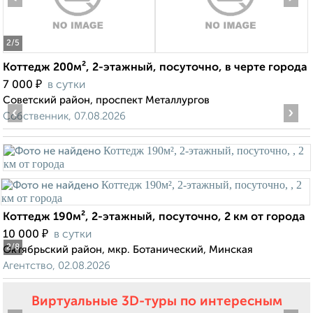
2
/5
Коттедж 200м², 2-этажный, посуточно, в черте города
₽
7 000
в сутки
Советский район, проспект Металлургов
‹
›
Собственник, 07.08.2026
Коттедж 190м², 2-этажный, посуточно, 2 км от города
₽
10 000
в сутки
2
/8
Октябрьский район, мкр. Ботанический, Минская
Агентство, 02.08.2026
Виртуальные 3D-туры по интересным