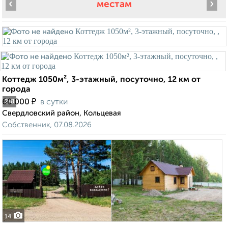
‹
›
местам
Коттедж 1050м², 3-этажный, посуточно, 12 км от
города
₽
60 000
в сутки
2
/8
Свердловский район, Кольцевая
Собственник, 07.08.2026
14