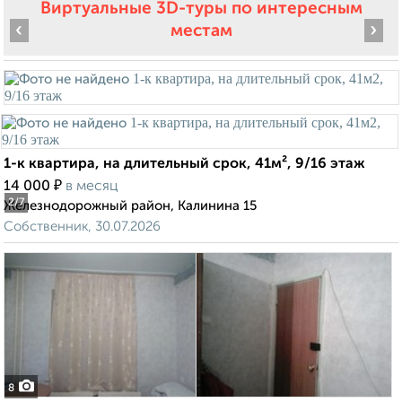
Виртуальные 3D-туры по интересным
‹
›
местам
1-к квартира, на длительный срок, 41м², 9/16 этаж
₽
14 000
в месяц
2
/7
Железнодорожный район, Калинина 15
Собственник, 30.07.2026
8