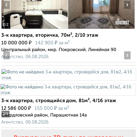
‹
›
2
/2
3-к квартира, вторичка, 70м², 2/10 этаж
₽
₽
10 000 000
142 900
за м²
Центральный район, мкр. Покровский, Линейная 90
‹
›
Агентство, 06.08.2026
3-к квартира, строящийся дом, 81м², 4/16 этаж
₽
₽
12 586 000
155 000
за м²
2
/1
Свердловский район, Парашютная 14а
Агентство, 06.08.2026