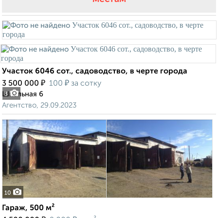
Участок 6046 сот., садоводство, в черте города
₽
₽
3 500 000
100
за сотку
Школьная 6
3
Агентство, 29.09.2023
10
Гараж, 500 м²