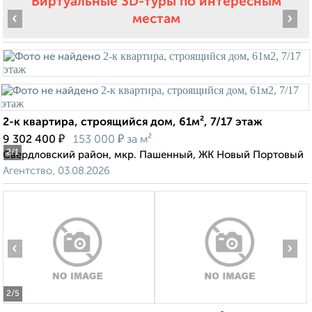
Виртуальные 3D-туры по интересным
‹
›
местам
2-к квартира, строящийся дом, 61м², 7/17 этаж
₽
₽
9 302 400
153 000
за м²
2
/1
Свердловский район, мкр. Пашенный, ЖК Новый Портовый
Агентство, 03.08.2026
‹
›
2
/5