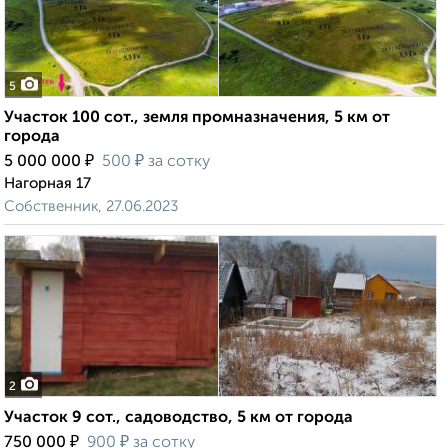
5
Участок 100 сот., земля промназначения, 5 км от
города
₽
₽
5 000 000
500
за сотку
Нагорная 17
Собственник, 27.06.2023
2
Участок 9 сот., садоводство, 5 км от города
₽
₽
750 000
900
за сотку