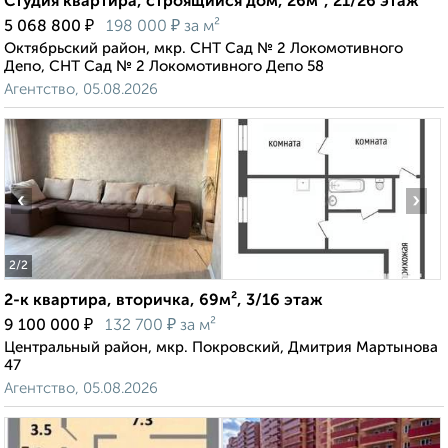
Студия квартира, строящийся дом, 26м², 21/26 этаж
₽
₽
5 068 800
198 000
за м²
Октябрьский район, мкр. СНТ Сад № 2 Локомотивного
Депо, СНТ Сад № 2 Локомотивного Депо 58
Агентство, 05.08.2026
‹
›
2
/2
2-к квартира, вторичка, 69м², 3/16 этаж
₽
₽
9 100 000
132 700
за м²
Центральный район, мкр. Покровский, Дмитрия Мартынова
47
Агентство, 05.08.2026