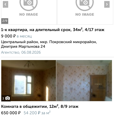
‹
›
2
/9
1-к квартира, на длительный срок, 34м², 4/17 этаж
₽
9 000
в месяц
Центральный район, мкр. Покровский микрорайон,
Дмитрия Мартынова 24
Агентство, 06.08.2026
3
Комната в общежитии, 12м², 8/9 этаж
₽
₽
650 000
54 200
за м²