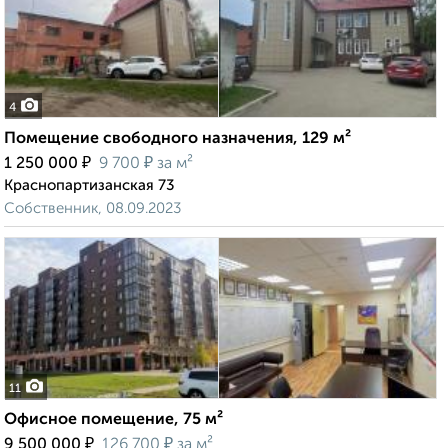
4
Помещение свободного назначения, 129 м²
₽
₽
1 250 000
9 700
за м²
Краснопартизанская 73
Собственник, 08.09.2023
11
Офисное помещение, 75 м²
₽
₽
9 500 000
126 700
за м²