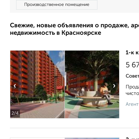
Производственное помещение
Свежие, новые объявления о продаже, а
недвижимость в Красноярске
1-к 
5 6
Совет
‹
›
Прода
чисто
Агент
2
/4