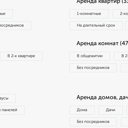
Аренда квартир (3
ные
1‑комнатные
2‑к
посредников
На длительный срок
Аренда комнат (47
В 2‑к квартире
В общежитии
В 2
Без посредников
Аренда домов, дач
аусы
п панелей
Дома
Дачи
Без посредников