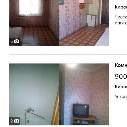
Киров
Чиста
ипоте
5
Комн
90
Киро
Устан
2