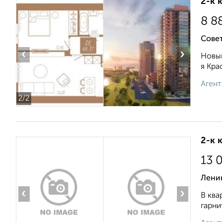
2-к 
8 8
Сове
‹
›
Новый
я Кра
Агент
2
/2
2-к 
13 
Лени
‹
›
В ква
гарни