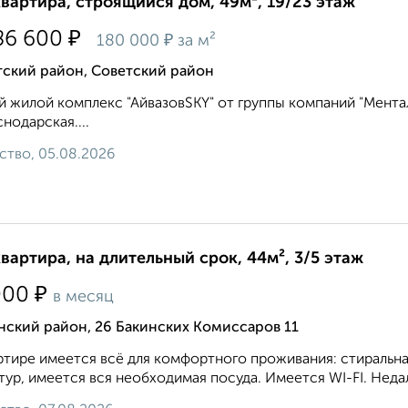
квартира, строящийся дом, 49м², 19/23 этаж
₽
86 600
₽
180 000
за м²
тский район, Советский район
 жилой комплекс "АйвазовSKY" от группы компаний "Ментал-
снодарская....
ство, 05.08.2026
квартира, на длительный срок, 44м², 3/5 этаж
₽
000
в месяц
нский район, 26 Бакинских Комиссаров 11
ртире имеется всё для комфортного проживания: стиральна
тур, имеется вся необходимая посуда. Имеется WI-FI. Неда