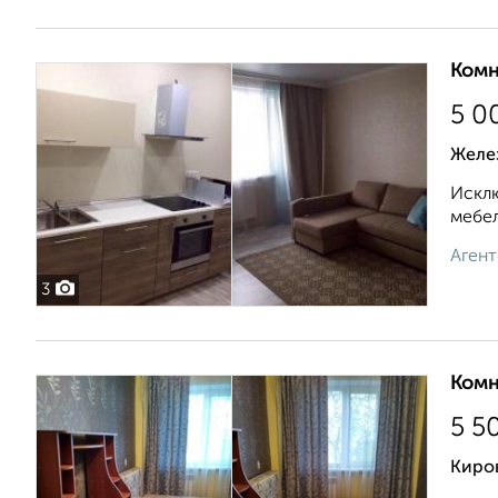
Комн
5 0
Желе
Исклю
мебел
Агент
3
Комн
5 5
Киро