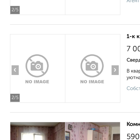
Агент
2
/5
1-к 
7 0
Сверд
‹
›
В ква
уютна
Собст
2
/5
Комн
590