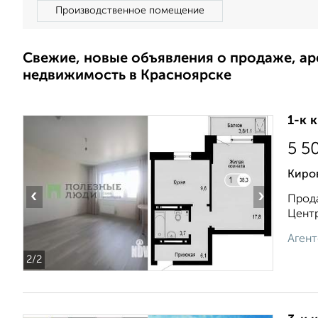
Производственное помещение
Свежие, новые объявления о продаже, а
недвижимость в Красноярске
1-к 
5 5
Киров
‹
›
Прода
Центр
Агент
2
/2