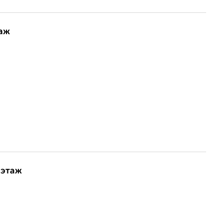
таж
 этаж