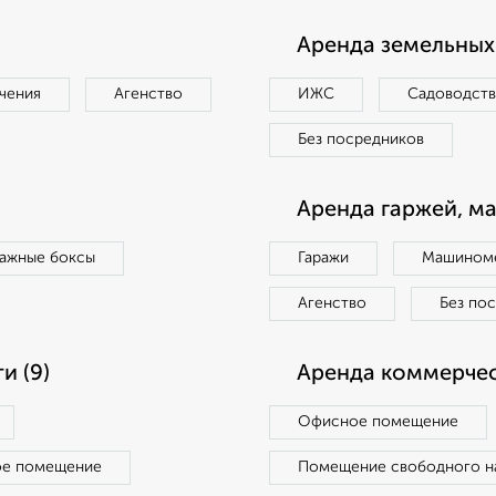
Аренда земельных 
чения
Агенство
ИЖС
Садоводст
Без посредников
Аренда гаржей, м
ражные боксы
Гаражи
Машиноме
Агенство
Без по
и (9)
Аренда коммерчес
Офисное помещение
ое помещение
Помещение свободного н