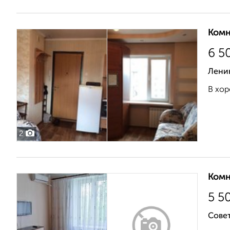
Комн
6 5
Лени
В хор
2
Комн
5 5
Совет