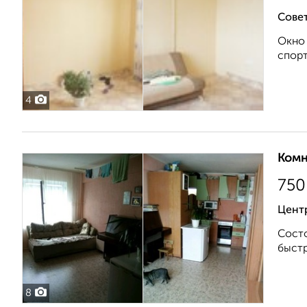
Совет
Окно 
спорт
4
Комн
750
Цент
Состо
быстр
8