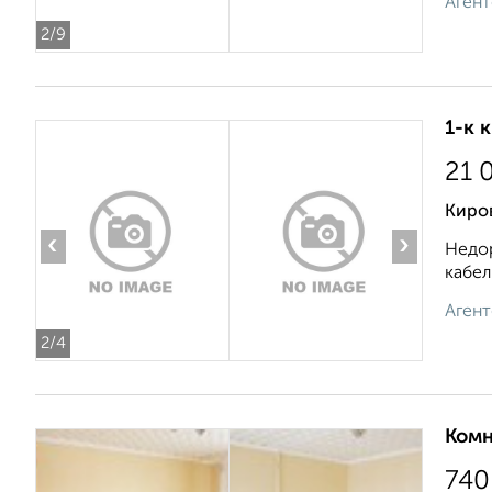
Агент
2
/9
1-к 
21 
Киров
‹
›
Недор
кабел
Агент
2
/4
Комн
740