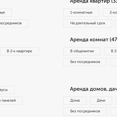
Аренда квартир (3
ные
1‑комнатные
2‑к
посредников
На длительный срок
Аренда комнат (47
В 2‑к квартире
В общежитии
В 2
Без посредников
Аренда домов, дач
аусы
п панелей
Дома
Дачи
Без посредников