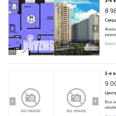
3-к 
8 9
Сверд
‹
›
Жилой
разно
Агент
2
/2
1-к 
9 0
Цент
‹
›
Все н
необх