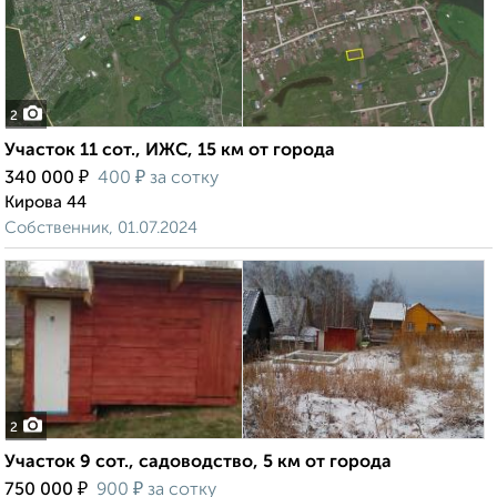
2
Участок 11 сот., ИЖС, 15 км от города
₽
₽
340 000
400
за сотку
Кирова 44
Собственник, 01.07.2024
2
Участок 9 сот., садоводство, 5 км от города
₽
₽
750 000
900
за сотку