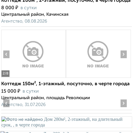
Коттедж 200м², 2-этажный, посуточно, в черте города
₽
8 000
в сутки
Центральный район, Качинская
Агентство, 08.08.2026
‹
›
2
/8
Коттедж 150м², 1-этажный, посуточно, в черте города
₽
15 000
в сутки
Центральный район, площадь Революции
‹
›
Агентство, 31.07.2026