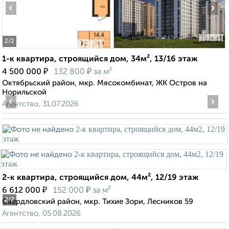
‹
›
2
/2
1-к квартира, строящийся дом, 34м², 13/16 этаж
₽
₽
4 500 000
132 800
за м²
Октябрьский район, мкр. Мясокомбинат, ЖК Остров на
Норильской
‹
›
Агентство, 31.07.2026
2-к квартира, строящийся дом, 44м², 12/19 этаж
₽
₽
6 612 000
152 000
за м²
2
/2
Свердловский район, мкр. Тихие Зори, Лесников 59
Агентство, 05.08.2026