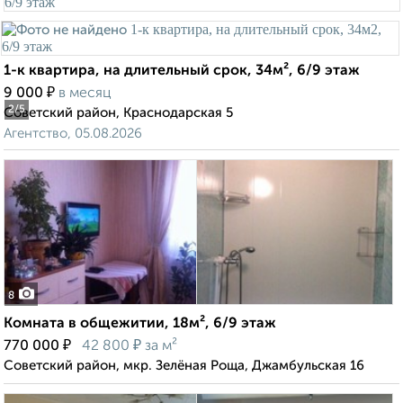
1-к квартира, на длительный срок, 34м², 6/9 этаж
₽
9 000
в месяц
2
/5
Советский район, Краснодарская 5
Агентство, 05.08.2026
8
Комната в общежитии, 18м², 6/9 этаж
₽
₽
770 000
42 800
за м²
Советский район, мкр. Зелёная Роща, Джамбульская 16