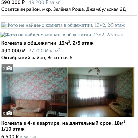
₽
₽
590 000
49 200
за м²
Советский район, мкр. Зелёная Роща, Джамбульская 2Д
Комната в общежитии, 13м², 2/5 этаж
₽
₽
490 000
37 700
за м²
Октябрьский район, Высотная 5
2
3
Комната в 4-к квартире, на длительный срок, 18м²,
1/10 этаж
₽
6 500
в месяц