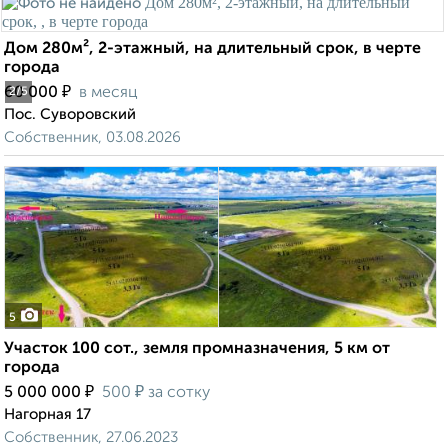
Дом 280м², 2-этажный, на длительный срок, в черте
города
₽
60 000
в месяц
2
/5
Пос. Суворовский
Собственник, 03.08.2026
5
Участок 100 сот., земля промназначения, 5 км от
города
₽
₽
5 000 000
500
за сотку
Нагорная 17
Собственник, 27.06.2023