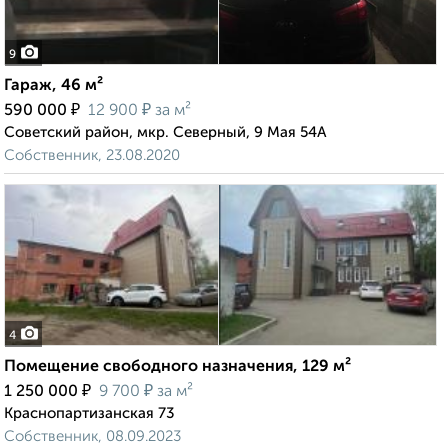
9
Гараж, 46 м²
₽
₽
590 000
12 900
за м²
Советский район, мкр. Северный, 9 Мая 54А
Собственник, 23.08.2020
4
Помещение свободного назначения, 129 м²
₽
₽
1 250 000
9 700
за м²
Краснопартизанская 73
Собственник, 08.09.2023