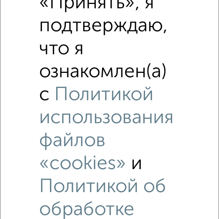
«Принять», я
подтверждаю,
Похожие предложения рядом
1‑комнатные квартиры недалеко от 9 Мая 5
что я
ознакомлен(а)
с
Политикой
использования
файлов
«cookies»
и
Политикой об
обработке