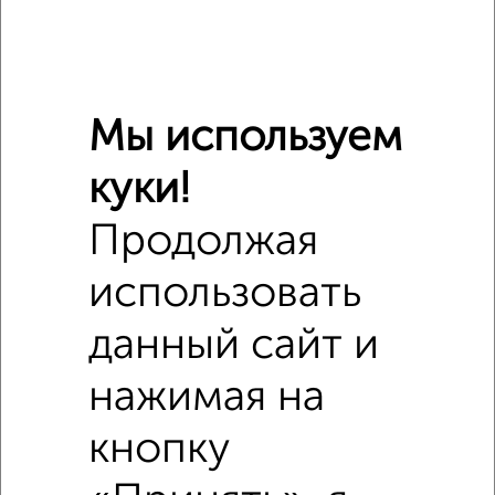
Школы
Продукты
Аптеки
Дет. сады
Банкоматы
Торг. центры
Поликлиники
Фитнес
Кафе
Мы используем
куки!
Продолжая
использовать
данный сайт и
нажимая на
кнопку