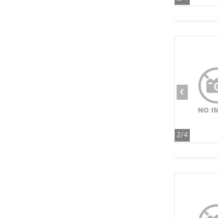
‹
2
/4