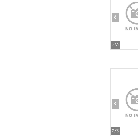
‹
2
/3
‹
2
/3