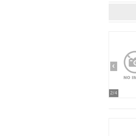
‹
2
/4