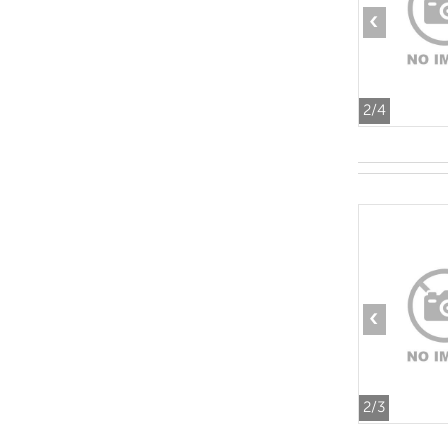
‹
2
/4
‹
2
/3