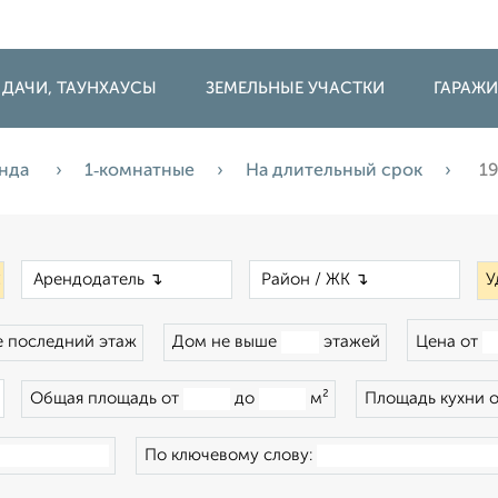
 ДАЧИ, ТАУНХАУСЫ
ЗЕМЕЛЬНЫЕ УЧАСТКИ
ГАРАЖ
нда
1‑комнатные
На длительный срок
1
×
×
×
У
 последний этаж
Дом не выше
этажей
Цена от
×
Общая площадь от
до
м²
Площадь кухни 
По ключевому слову: