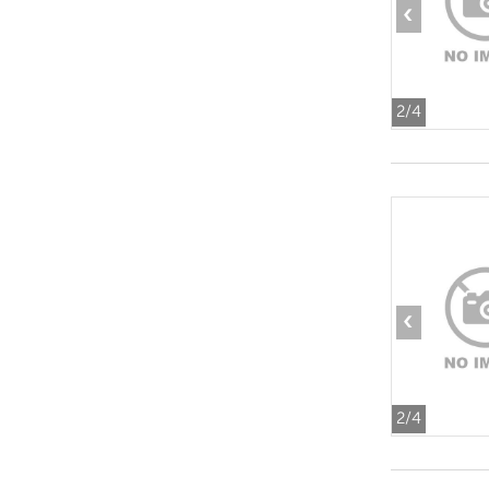
‹
2
/4
‹
2
/4