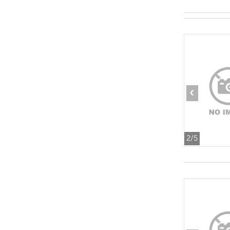
‹
2
/5