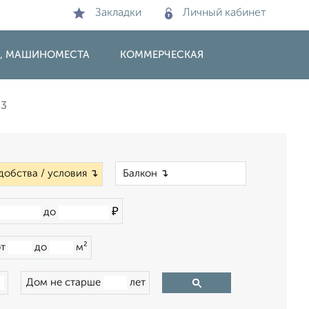
Закладки
Личный кабинет
И, МАШИНОМЕСТА
КОММЕРЧЕСКАЯ
93
×
добства / условия ↴
₽
до
от
до
м²
Дом не старше
лет