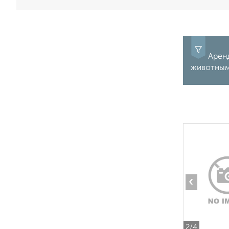
Аренд
животными
‹
2
/4