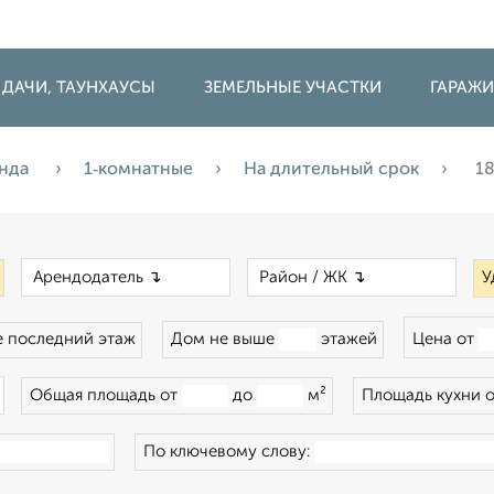
 ДАЧИ, ТАУНХАУСЫ
ЗЕМЕЛЬНЫЕ УЧАСТКИ
ГАРАЖ
нда
1‑комнатные
На длительный срок
1
×
×
×
У
 последний этаж
Дом не выше
этажей
Цена от
×
Общая площадь от
до
м²
Площадь кухни 
По ключевому слову: