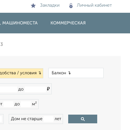
Закладки
Личный кабинет
И, МАШИНОМЕСТА
КОММЕРЧЕСКАЯ
83
×
добства / условия ↴
₽
до
от
до
м²
Дом не старше
лет