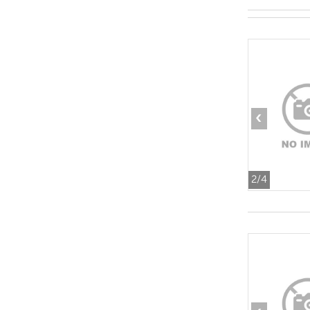
‹
2
/4