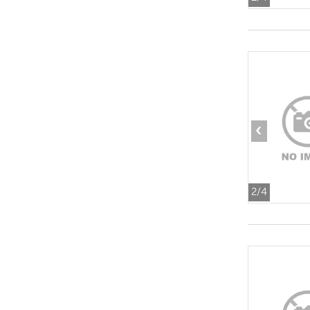
‹
2
/4