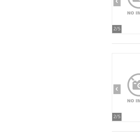
‹
2
/5
‹
2
/5