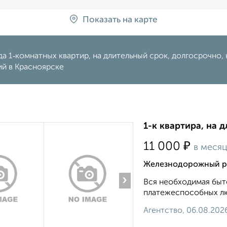
Показать на карте
а 1‑комнатных квартир, на длительный срок, долгосрочно, н
ий в Красноярске
1-к квартира, на 
₽
11 000
в меся
Железнодорожный ра
›
Вся необходимая быто
платежеспособных люд
Агентство, 06.08.202