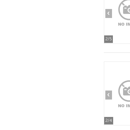
‹
2
/5
‹
2
/4