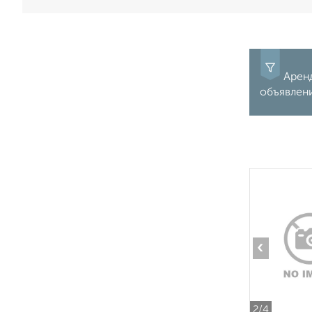
Аренд
объявлен
‹
2
/4