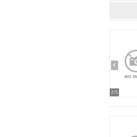
‹
2
/5