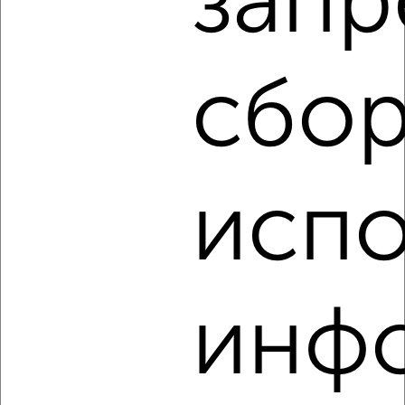
запр
1-к квартира, на длительный срок, 35м², 2/5 этаж
₽
21 000
в месяц
Октябрьский район, Корнеева 48А
Агентство, 06.08.2026
сбор
‹
›
испо
2
/4
1-к квартира, на длительный срок, 32м², 7/9 этаж
₽
12 000
в месяц
Железнодорожный район, Копылова 66
инф
Собственник, 06.08.2026