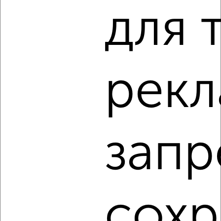
‹
›
для 
2
/8
1-к квартира, на длительный срок, 32м², 7/9 этаж
₽
10 000
в месяц
рекл
Центральный район, Дубровинского 100
Собственник, 06.08.2026
запр
‹
›
2
/5
сохр
1-к квартира, на длительный срок, 35м², 9/10 этаж
₽
13 000
в месяц
Советский район, мкр. 5-й жилого района Солнечный, ЖК