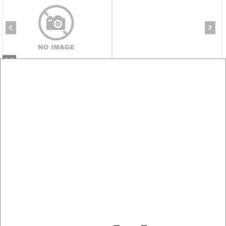
‹
›
2
/3
1-к квартира, на длительный срок, 36м², 3/10 этаж
₽
10 000
в месяц
Центральный район, мкр. Покровский микрорайон,
Дмитрия Мартынова 15
Агентство, 06.08.2026
‹
›
2
/7