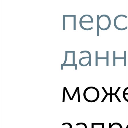
перс
‹
›
2
/4
1-к квартира, на длительный срок, 35м², 2/5 этаж
дан
₽
21 000
в месяц
Кировский район, мкр. Первомайский, Академика Павлова
47
Агентство, 06.08.2026
мож
‹
›
2
/5