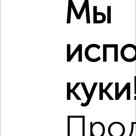
Мы
1-к квартира, на длительный срок, 36м², 3/9 этаж
₽
8 000
в месяц
Центральный район, Горького 42
Агентство, 06.08.2026
испо
Виртуальные 3D-туры по музеям и объектам
культуры
куки
‹
›
2
/3
Про
1-к квартира, на длительный срок, 35м², 2/5 этаж
₽
1 968
в месяц
Кировский район, мкр. Первомайский, Академика Павлова