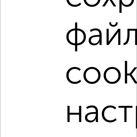
Снегири, проспект 60 лет Образования СССР 58
Собственник, 06.08.2026
фай
‹
›
cook
2
/6
1-к квартира, на длительный срок, 34м², 4/5 этаж
₽
9 000
в месяц
Кировский район, мкр. Первомайский, Щербакова 8
Агентство, 06.08.2026
наст
‹
›