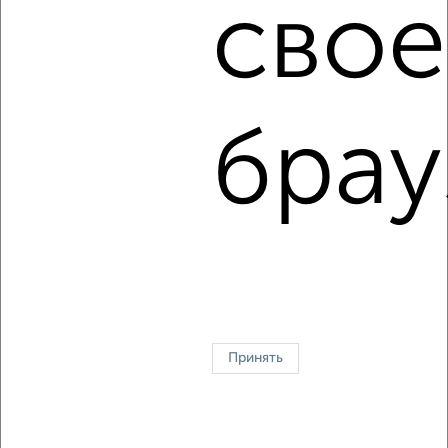
свое
2
/6
1-к квартира, на длительный срок, 34м², 5/9 этаж
₽
9 000
в месяц
Свердловский район, Королёва 3
брау
Агентство, 06.08.2026
1 / 8
2
↑ НАВЕРХ К МЕНЮ
Однокомнатные
Двухкомнатные
3‑комнатные
Квартиры студии
Без посредников
На длительный срок
На сутки
Без мебели
Принять
Контакты
Политика конфиденциальности
Пользовательское соглашение
Красноярск, улица Взлётная 57
© 2015–2026
Сайт-доска объявлений недвижимости
О проекте