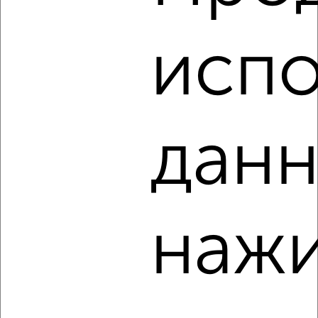
59
Агентство, 06.08.2026
испо
‹
›
данн
2
/5
1-к квартира, на длительный срок, 38м², 6/9 этаж
₽
12 000
в месяц
Железнодорожный район, Железнодорожников 32
Агентство, 06.08.2026
нажи
‹
›