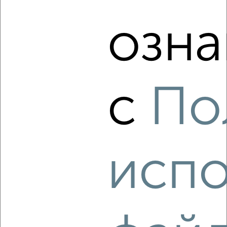
озна
‹
›
2
/4
с
По
1-к квартира, на длительный срок, 36м², 3/5 этаж
₽
11 000
в месяц
Центральный район, Ленина 26
Агентство, 06.08.2026
испо
‹
›