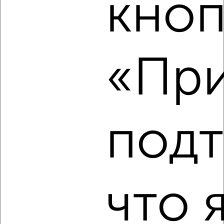
кноп
2
/3
1-к квартира, на длительный срок, 38м², 3/9 этаж
₽
12 000
в месяц
«При
Центральный район, мкр. 20-й микрорайон, Конституции
СССР 13
Агентство, 06.08.2026
под
‹
›
2
/3
что 
1-к квартира, на длительный срок, 38м², 4/9 этаж
₽
12 000
в месяц
Центральный район, Республики 43
Агентство, 06.08.2026