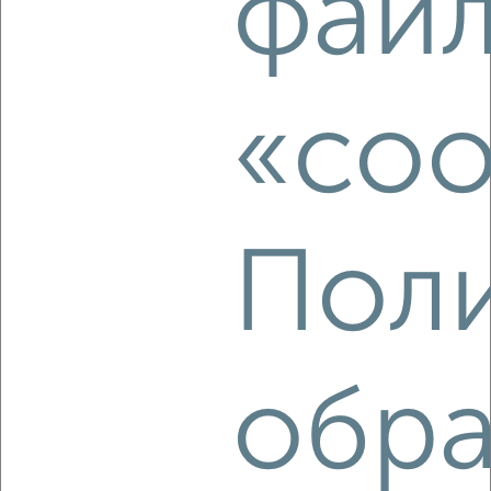
фай
2
/7
1-к квартира, на длительный срок, 40м², 10/14 этаж
₽
10 000
в месяц
Железнодорожный район, Декабристов 49
«coo
Агентство, 06.08.2026
‹
›
Поли
2
/5
1-к квартира, на длительный срок, 35м², 2/5 этаж
₽
21 000
в месяц
обра
Октябрьский район, Спартаковцев 47
Агентство, 06.08.2026