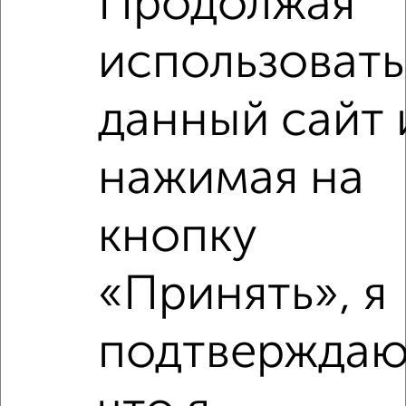
Продолжая
2
/9
использовать
1-к квартира, на длительный срок, 38м², 14/15 этаж
₽
8 000
в месяц
Центральный район, ЖК У реки, Республики 35
данный сайт 
Собственник, 07.08.2026
нажимая на
‹
›
кнопку
2
/8
«Принять», я
1-к квартира, на длительный срок, 36м², 4/5 этаж
₽
9 500
в месяц
подтверждаю
Железнодорожный район, Республики 66
Агентство, 07.08.2026