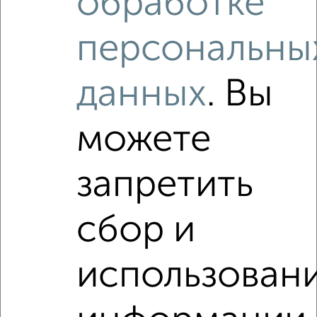
обработке
1-к квартира, на длительный срок, 38м², 6/8 этаж
₽
7 500
в месяц
персональны
Центральный район, Марковского 56
Агентство, 07.08.2026
данных
. Вы
Виртуальные 3D-туры по интересным
местам
можете
запретить
‹
›
сбор и
2
/6
использован
1-к квартира, на длительный срок, 38м², 5/8 этаж
₽
8 000
в месяц
Центральный район, Марковского 80