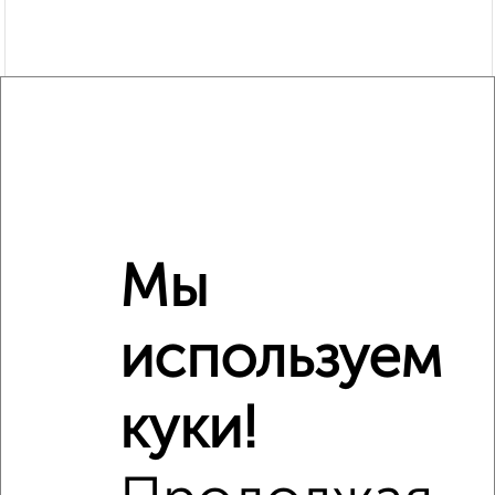
Мы
Рядом, с меньшей ценой
Недалеко от Кирова 43 с ценой ниже
используем
куки!
‹
›