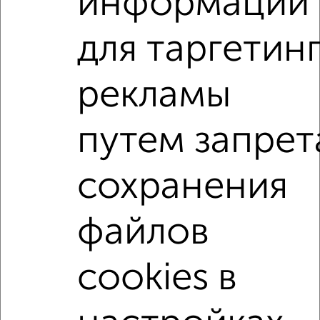
информации
Агентство, 05.08.2026
для таргетин
1-к квартиры
Поиск по схожим параметрам:
рекламы
Центральный район
на улице Кирова
путем запрет
С холодильником
С мебелью
Со стиральной машиной
С бытовой техникой
сохранения
С телевизором
С телефоном
С интернетом
Можно с ребенком
Можно с животными
файлов
с хорошим ремонтом
не первый этаж
не последний этаж
с балконом
c большой кухней
cookies в
с центральным отоплением
Цена до 10 000 в мес.
площадью до 70 м²