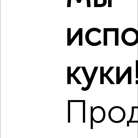
₽
10 000
в месяц
Железнодорожный район, Железнодорожников 10А
Агентство, 08.08.2026
испо
Виртуальные 3D-туры по музеям и объектам
культуры
куки
‹
›
2
/3
Про
1-к квартира, на длительный срок, 52м², 2/5 этаж
₽
5 500
в месяц
Центральный район, Карла Маркса 133
Агентство, 08.08.2026