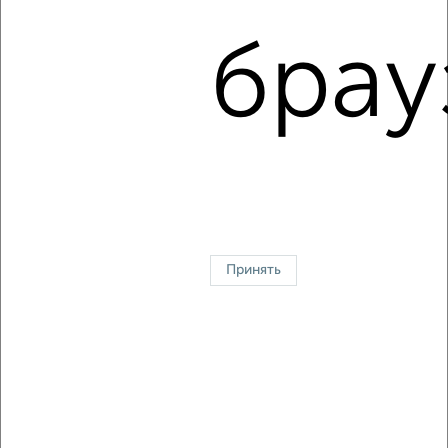
₽
13 000
в месяц
Кировский район, мкр. Первомайский, Щорса 73
брау
Агентство, 08.08.2026
1 / 7
2
↑ НАВЕРХ К МЕНЮ
Однокомнатные
Двухкомнатные
3‑комнатные
Квартиры студии
Без посредников
На длительный срок
На сутки
Без мебели
Принять
Контакты
Политика конфиденциальности
Пользовательское соглашение
Красноярск, улица Взлётная 57
© 2015–2026
Сайт-доска объявлений недвижимости
О проекте
Реклама на портале
Новости
Статьи
Блог
Риэлторы
Агентства
Застройщики
Ипотечный калькулятор
Консультации по недвижимости
Разместить объявление