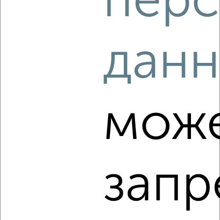
перс
2
/3
дан
1-к квартира, на длительный срок, 35м², 3/5 этаж
₽
11 000
в месяц
Свердловский район, Свердловская 23
Агентство, 08.08.2026
мож
‹
›
запр
2
/3
1-к квартира, на длительный срок, 35м², 2/9 этаж
₽
11 000
в месяц
Октябрьский район, Новосибирская 41
Агентство, 08.08.2026