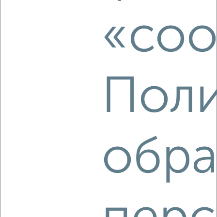
₽
9 500
в месяц
Железнодорожный район, Республики 66
«coo
Агентство, 08.08.2026
Поли
‹
›
2
/5
1-к квартира, на длительный срок, 48м², 2/5 этаж
обра
₽
11 000
в месяц
Кировский район, мкр. Первомайский, Щорса 65
Агентство, 08.08.2026
‹
›