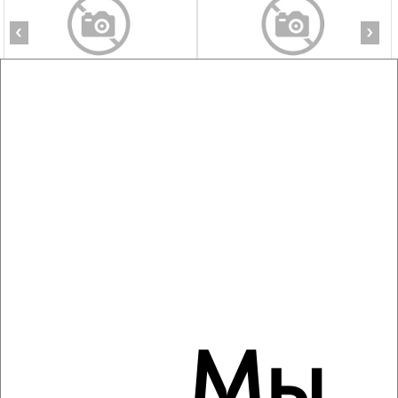
‹
›
2
/3
1-к квартира, на длительный срок, 40м², 2/5 этаж
₽
10 000
в месяц
Центральный район, Ленина 27
Агентство, 08.08.2026
‹
›
2
/4
Мы
1-к квартира, на длительный срок, 40м², 3/9 этаж