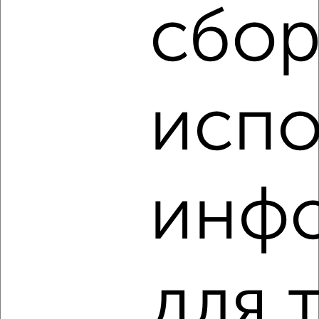
сбор
‹
›
испо
2
/3
1-к квартира, на длительный срок, 35м², 2/5 этаж
₽
11 000
в месяц
Советский район, Шахтёров 12
инф
Агентство, 08.08.2026
для 
‹
›