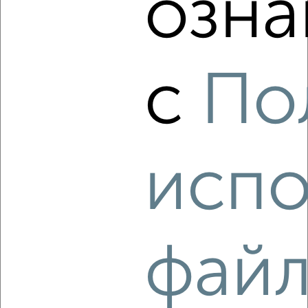
озна
‹
›
с
По
2
/9
1-к квартира, на длительный срок, 36м², 4/5 этаж
₽
16 000
в месяц
Железнодорожный район, Менжинского 14А
Собственник, 08.08.2026
испо
‹
›
фай
2
/8
1-к квартира, на длительный срок, 36м², 4/5 этаж