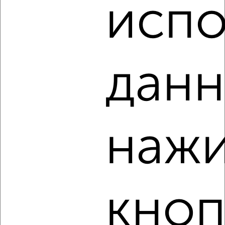
испо
‹
›
данн
2
/5
1-к квартира, на длительный срок, 32м², 7/9 этаж
₽
10 000
в месяц
Железнодорожный район, Республики 49
нажи
Собственник, 08.08.2026
‹
›
кноп
2
/6