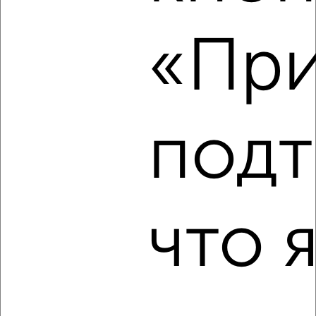
1-к квартира, на длительный срок, 34м², 9/10 этаж
₽
9 000
в месяц
«При
Советский район, мкр. Взлётка, 78-й Добровольческой
Бригады 7
Агентство, 08.08.2026
подт
‹
›
2
/6
что 
1-к квартира, на длительный срок, 34м², 7/10 этаж
₽
9 000
в месяц
Октябрьский район, Свободный проспект 75А
Агентство, 08.08.2026