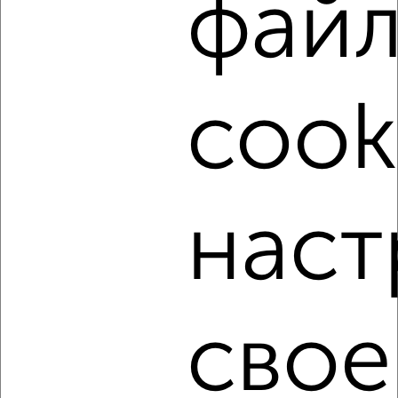
фай
‹
›
cook
2
/2
1-к квартира, на длительный срок, 36м², 2/5 этаж
₽
12 000
в месяц
Центральный район, Красной Армии 9/11
Агентство, 08.08.2026
наст
‹
›
свое
2
/5
1-к квартира, на длительный срок, 35м², 2/5 этаж