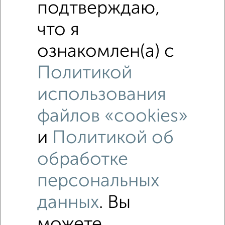
подтверждаю,
что я
ознакомлен(а) с
Политикой
использования
файлов «cookies»
и
Политикой об
обработке
Рядом, с меньшей ценой
персональных
Недалеко от Семафорная 389 с ценой ниже
данных
. Вы
3‑комнатные квартиры
можете