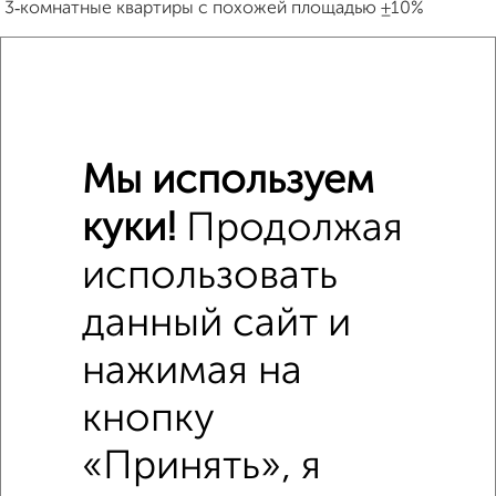
3‑комнатные квартиры с похожей площадью ±10%
₽
10 520 000
₽
10 494 200
Мы используем
₽
11 960 000
куки!
Продолжая
Средняя цена район
использовать
Это предложение
Средняя цена по городу
данный сайт и
нажимая на
Похожие предложения рядом
3‑комнатные квартиры недалеко от Семафорная 389
кнопку
«Принять», я