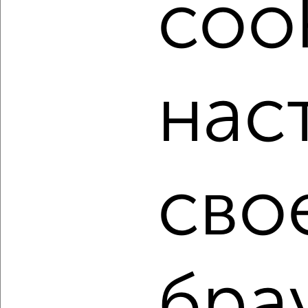
cook
недвижимости, связаться с ними можно по телефону или
написать сообщение в любом удобном для вас
мессенджере, это безопасно и бесплатно.
Для покупки квартиры доступна ипотека от крупнейших
банков России: СберБанк, ВТБ, Альфа-Банк,
нас
Россельхозбанк, Совкомбанк, Т-Банк, Росбанк, Почта
Банк на сумму от 400 000 до 120 000 000 рублей сроком
до 30 лет.
Сайт работает во многих городах России.
Сколько стоит купить трехкомнатную квартиру в
сво
Красноярске?
Цена недвижимости: мин. от
6950000
руб. до макс.
12850200
руб.
Средняя цена:
10408824
руб.
Цена за м2: от
133653
руб. до
162660
руб.
бра
Средняя цена за м2:
153070
руб.