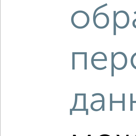
обр
‹
›
пер
2
/2
3-к квартира, строящийся дом, 52м², 11/17 этаж
₽
₽
9 136 750
175 000
за м²
Кировский район, Кировский район
Агентство, 08.08.2026
дан
‹
›
2
/2