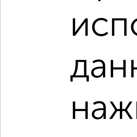
3-к квартира, строящийся дом, 77м², 3/17 этаж
исп
₽
₽
12 151 800
157 000
за м²
Свердловский район, мкр. Пашенный, ЖК Новый Портовый
Агентство, 08.08.2026
дан
‹
›
2
/1
3-к квартира, строящийся дом, 79м², 12/17 этаж
наж
₽
₽
12 608 700
159 000
за м²
Свердловский район, мкр. Пашенный, ЖК Новый Портовый
Агентство, 08.08.2026