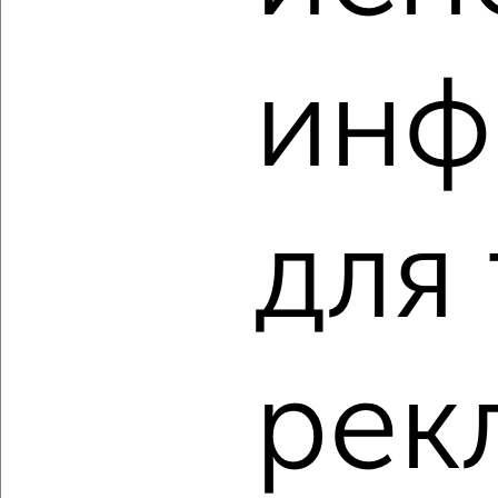
‹
›
инф
2
/2
3-к квартира, вторичка, 61м², 23/25 этаж
₽
₽
8 100 000
132 000
за м²
Ленинский район, мкр. Черёмушки, ЖК Нойланд-
Черёмушки, Шевченко 1
для
Агентство, 08.08.2026
‹
›
рек
2
/2
3-к квартира, строящийся дом, 73м², 10/17 этаж