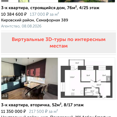
3-к квартира, строящийся дом, 76м², 4/25 этаж
₽
₽
10 384 600
137 000
за м²
Кировский район, Семафорная 389
Агентство, 08.08.2026
Виртуальные 3D-туры по интересным
местам
‹
›
2
/2
3-к квартира, вторичка, 52м², 8/17 этаж
₽
₽
11 350 000
217 500
за м²