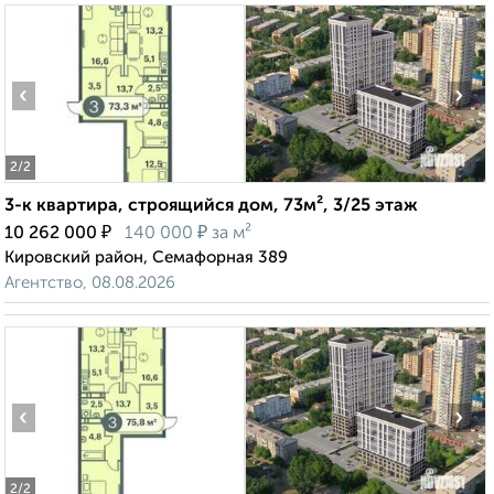
‹
›
2
/2
3-к квартира, строящийся дом, 73м², 3/25 этаж
₽
₽
10 262 000
140 000
за м²
Кировский район, Семафорная 389
Агентство, 08.08.2026
‹
›
2
/2