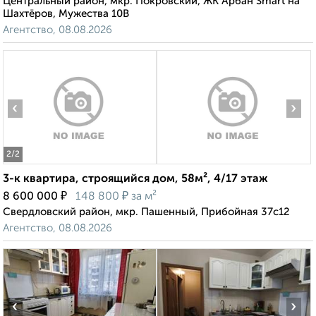
Центральный район, мкр. Покровский, ЖК Арбан Smart на
Шахтёров, Мужества 10В
Агентство, 08.08.2026
‹
›
2
/2
3-к квартира, строящийся дом, 58м², 4/17 этаж
₽
₽
8 600 000
148 800
за м²
Свердловский район, мкр. Пашенный, Прибойная 37с12
Агентство, 08.08.2026
‹
›