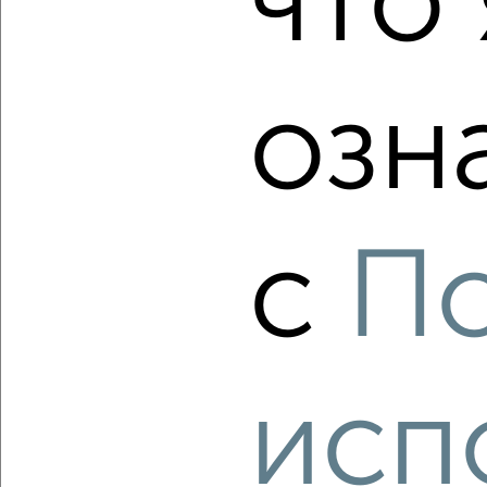
что 
Свердловский район, мкр. Пашенный, ЖК Новый Портовый
Агентство, 08.08.2026
озн
‹
›
2
/1
с
П
3-к квартира, строящийся дом, 79м², 14/17 этаж
₽
₽
12 608 700
159 000
за м²
Свердловский район, мкр. Пашенный, ЖК Новый Портовый
Агентство, 08.08.2026
исп
‹
›