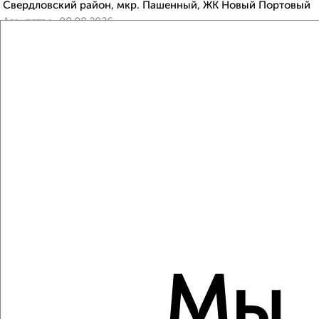
Свердловский район, мкр. Пашенный, ЖК Новый Портовый
Агентство, 08.08.2026
Виртуальные 3D-туры по музеям и объектам
культуры
‹
›
2
/10
3-к квартира, строящийся дом, 62м², 23/26 этаж
₽
₽
9 033 500
145 000
за м²
Октябрьский район, мкр. СНТ Сад № 2 Локомотивного
Мы
Депо, СНТ Сад № 2 Локомотивного Депо 58
Агентство, 08.08.2026