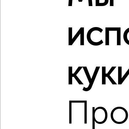
исп
‹
›
2
/1
3-к квартира, строящийся дом, 79м², 10/17 этаж
₽
₽
12 529 400
158 000
за м²
куки
Свердловский район, мкр. Пашенный, ЖК Новый Портовый
Агентство, 08.08.2026
Про
‹
›
2
/1