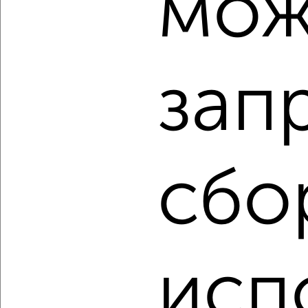
мож
3-к квартира, строящийся дом, 52м², 13/17 этаж
₽
₽
9 136 750
175 000
за м²
Кировский район, Кировский район
Агентство, 08.08.2026
зап
‹
›
сбо
2
/2
3-к квартира, вторичка, 65м², 8/9 этаж
₽
₽
7 300 000
113 200
за м²
Советский район, проспект Металлургов 55
Агентство, 08.08.2026
исп