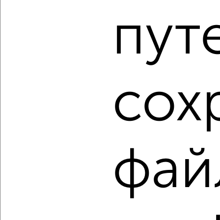
₽
₽
12 850 200
177 000
за м²
пут
Свердловский район, мкр. Пашенный, ЖК Портовый 3
Агентство, 08.08.2026
1 / 7
2
сох
Как купить трехкомнатную квартиру, c площадью до 80
м² в Красноярске на сайте Красноярск-недвижимость?
Используя удобную форму поиска с множеством
фильтров и сортировкой по параметрам, вы можете
подобрать для покупки трехкомнатную квартиру, c
площадью до 80 м² в Красноярске.
фай
Найденные предложения: 394 объявлений, можно
посмотреть в виде списка или на карте, с описанием,
расположением, ценой и другими подробностями.
Подберите подходящую недвижимость из предложений
от собственников, риэлторов, застройщиков и агенств