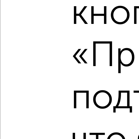
кно
‹
›
2
/1
3-к квартира, строящийся дом, 77м², 5/17 этаж
«Пр
₽
₽
12 229 200
158 000
за м²
Свердловский район, мкр. Пашенный, ЖК Новый Портовый
Агентство, 08.08.2026
под
‹
›
2
/1
3-к квартира, строящийся дом, 71м², 3/17 этаж
₽
₽
10 665 000
150 000
за м²