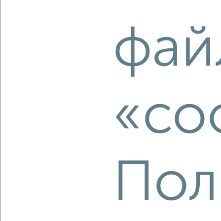
2
/1
фай
3-к квартира, строящийся дом, 77м², 4/17 этаж
₽
₽
12 229 200
158 000
за м²
Свердловский район, мкр. Пашенный, ЖК Новый Портовый
Агентство, 08.08.2026
«co
‹
›
2
/2
Пол
3-к квартира, строящийся дом, 66м², 2/17 этаж
₽
₽
9 300 000
141 200
за м²
Свердловский район, мкр. Пашенный, ЖК КБС Берег
Агентство, 08.08.2026