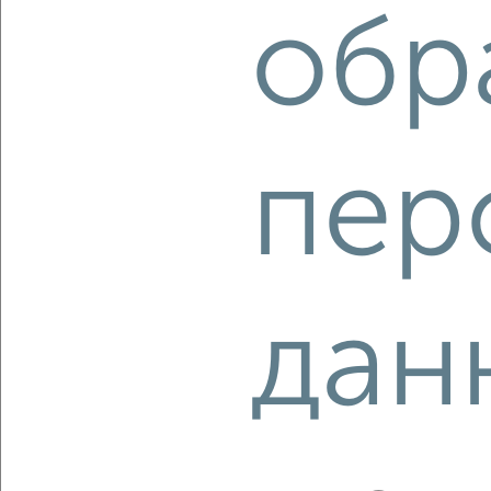
обр
‹
›
пер
2
/2
3-к квартира, строящийся дом, 64м², 9/25 этаж
₽
₽
11 217 500
175 000
за м²
Кировский район, Семафорная 389
Агентство, 06.08.2026
дан
‹
›