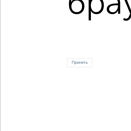
бра
Средняя цена за м2:
129884
руб.
Площадь: от
56
м2 до
107
м2
Средняя площадь:
80
м2
↑ НАВЕРХ К МЕНЮ
Однокомнатные
Двухкомнатные
Трехкомнатные
4‑комнатные
Квартиры студии
От застройщика
Без посредников
Вторичное жилье
Принять
В новостройке
В строящемся доме
В новом доме
Контакты
Политика конфиденциальности
Пользовательское соглашение
Красноярск, улица Взлётная 57
© 2015–2026
Сайт-доска объявлений недвижимости
О проекте
Реклама на портале
Новости
Статьи
Блог
Риэлторы
Агентства
Застройщики
Ипотечный калькулятор
Консультации по недвижимости
Разместить объявление
Скачать приложение
Соцсети (vk.com | t.me | dzen.ru)