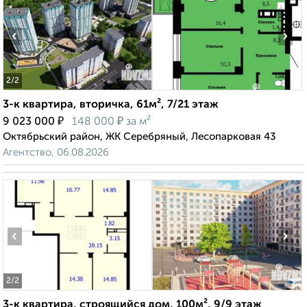
‹
›
2
/2
3-к квартира, вторичка, 61м², 7/21 этаж
₽
₽
9 023 000
148 000
за м²
Октябрьский район, ЖК Серебряный, Лесопарковая 43
Агентство, 06.08.2026
‹
›
2
/2
3-к квартира, строящийся дом, 100м², 9/9 этаж