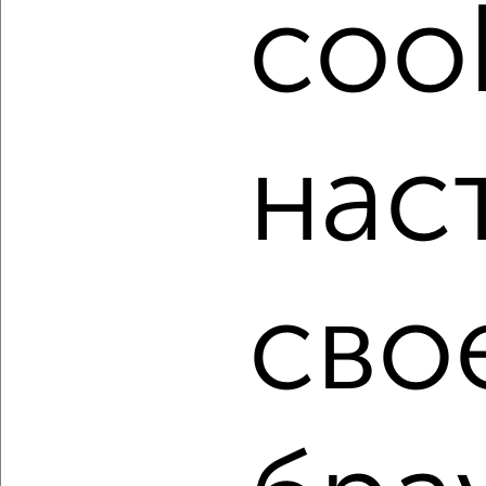
cook
от собственников, риэлторов, застройщиков и агенств
недвижимости, связаться с ними можно по телефону или
написать сообщение в любом удобном для вас
мессенджере, это безопасно и бесплатно.
Для покупки квартиры доступна ипотека от крупнейших
банков России: СберБанк, ВТБ, Альфа-Банк,
нас
Россельхозбанк, Совкомбанк, Т-Банк, Росбанк, Почта
Банк на сумму от 400 000 до 120 000 000 рублей сроком
до 30 лет.
Сайт работает во многих городах России.
Сколько стоит купить трехкомнатную квартиру в
сво
Красноярске?
Цена недвижимости: мин. от
6950000
руб. до макс.
18477960
руб.
Средняя цена:
10390763
руб.
Цена за м2: от
124107
руб. до
172691
руб.