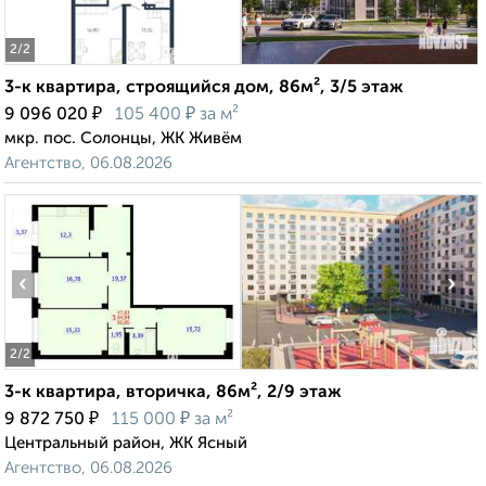
2
/2
3-к квартира, строящийся дом, 86м², 3/5 этаж
₽
₽
9 096 020
105 400
за м²
мкр. пос. Солонцы, ЖК Живём
Агентство, 06.08.2026
‹
›
2
/2
3-к квартира, вторичка, 86м², 2/9 этаж
₽
₽
9 872 750
115 000
за м²
Центральный район, ЖК Ясный
Агентство, 06.08.2026