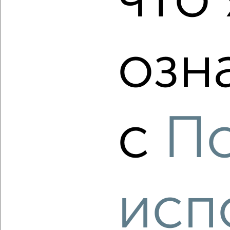
что 
₽
₽
9 077 840
106 000
за м²
Центральный район, мкр. Ясный, Северное шоссе 50А
Агентство, 06.08.2026
озн
‹
›
с
П
2
/2
3-к квартира, строящийся дом, 85м², 1/9 этаж
₽
₽
9 028 020
106 000
за м²
Центральный район, мкр. Ясный, Северное шоссе 50А
Агентство, 06.08.2026
исп
‹
›