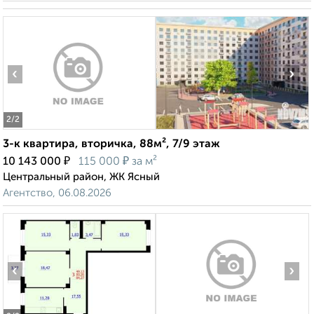
‹
›
2
/2
3-к квартира, вторичка, 88м², 7/9 этаж
₽
₽
10 143 000
115 000
за м²
Центральный район, ЖК Ясный
Агентство, 06.08.2026
‹
›