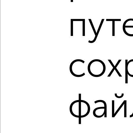
₽
₽
8 968 800
148 000
за м²
Свердловский район, мкр. Тихие Зори, Лесников 59
пут
Агентство, 06.08.2026
1 / 12
2
сох
Как купить трехкомнатную квартиру, с балконом,
лоджией в Красноярске на сайте Красноярск-
недвижимость?
Используя удобную форму поиска с множеством
фильтров и сортировкой по параметрам, вы можете
подобрать для покупки трехкомнатную квартиру, с
фай
балконом, лоджией в Красноярске.
Найденные предложения: 662 объявлений, можно
посмотреть в виде списка или на карте, с описанием,
расположением, ценой и другими подробностями.
Подберите подходящую недвижимость из предложений