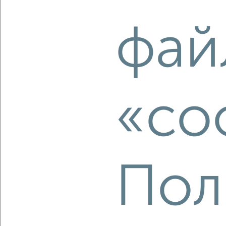
фай
2
/2
3-к квартира, вторичка, 69м², 3/10 этаж
₽
₽
8 700 000
126 100
за м²
Советский район, мкр. Северный, 9 Мая 40А
Агентство, 06.08.2026
«co
‹
›
Пол
2
/2
3-к квартира, вторичка, 59м², 3/5 этаж
₽
₽
6 950 000
118 400
за м²
Советский район, мкр. Зелёная Роща, Устиновича 38
Собственник, 06.08.2026