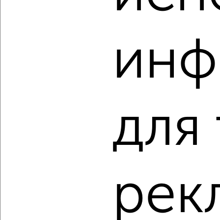
‹
›
инф
2
/2
3-к квартира, строящийся дом, 56м², 8/9 этаж
₽
₽
7 162 800
127 000
за м²
Ленинский район, проспект Машиностроителей 31
для
Агентство, 06.08.2026
‹
›
рек
2
/2
3-к квартира, строящийся дом, 61м², 2/19 этаж