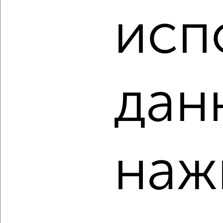
исп
3-к квартира, строящийся дом, 100м², 6/9 этаж
₽
₽
10 586 220
106 000
за м²
Центральный район, мкр. Ясный, Северное шоссе 50А
Агентство, 06.08.2026
дан
‹
›
2
/3
наж
3-к квартира, строящийся дом, 86м², 8/9 этаж
₽
₽
9 077 840
106 000
за м²
Центральный район, мкр. Ясный, Северное шоссе 50А
Агентство, 06.08.2026