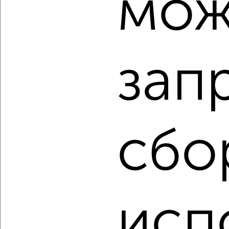
мож
2
/2
3-к квартира, строящийся дом, 76м², 6/25 этаж
₽
₽
10 384 600
137 000
за м²
Кировский район, Семафорная 389
Агентство, 06.08.2026
зап
‹
›
сбо
2
/2
3-к квартира, строящийся дом, 62м², 6/9 этаж
₽
₽
7 700 000
125 000
за м²
Ленинский район, проспект Машиностроителей 31
исп
Агентство, 06.08.2026