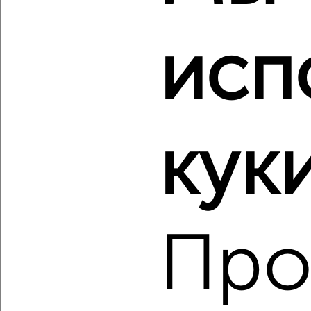
исп
‹
›
2
/2
куки
3-к квартира, строящийся дом, 86м², 6/9 этаж
₽
₽
9 077 840
106 000
за м²
Центральный район, мкр. Ясный, Северное шоссе 50А
Агентство, 06.08.2026
Про
‹
›
2
/2