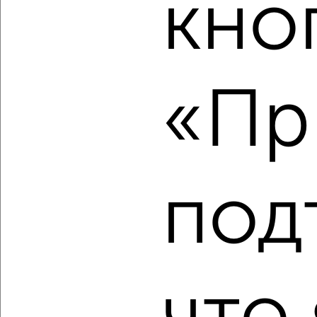
кно
‹
›
2
/2
«Пр
3-к квартира, строящийся дом, 87м², 4/9 этаж
₽
₽
9 258 040
106 000
за м²
Центральный район, мкр. Ясный, Северное шоссе 50А
Агентство, 06.08.2026
под
‹
›
2
/3
3-к квартира, строящийся дом, 86м², 5/9 этаж