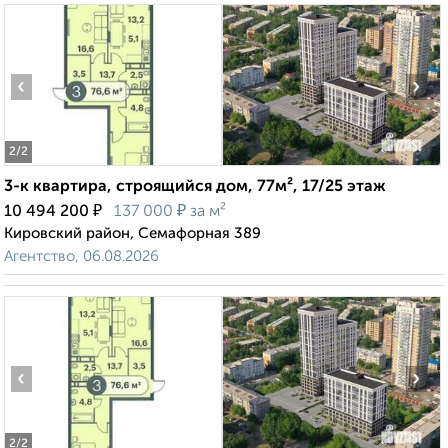
‹
›
2
/2
3-к квартира, строящийся дом, 77м², 17/25 этаж
₽
₽
10 494 200
137 000
за м²
Кировский район, Семафорная 389
Агентство, 06.08.2026
‹
›
2
/2