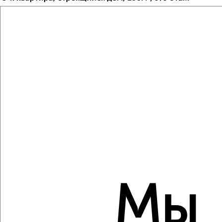
₽
₽
10 586 220
106 000
за м²
Центральный район, мкр. Ясный, Северное шоссе 50А
Агентство, 06.08.2026
Виртуальные 3D-туры по музеям и объектам
культуры
‹
›
2
/2
3-к квартира, строящийся дом, 87м², 5/9 этаж
Мы
₽
₽
9 258 040
106 000
за м²
Центральный район, мкр. Ясный, Северное шоссе 50А
Агентство, 06.08.2026