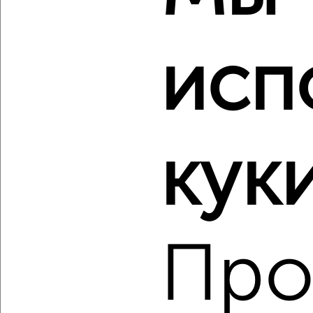
исп
‹
›
2
/2
3-к квартира, строящийся дом, 86м², 6/9 этаж
куки
₽
₽
9 077 840
106 000
за м²
Центральный район, мкр. Ясный, Северное шоссе 50А
Агентство, 06.08.2026
Про
‹
›
2
/2