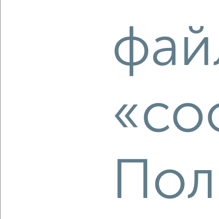
фай
2
/2
3-к квартира, вторичка, 59м², 3/5 этаж
₽
₽
6 950 000
118 400
за м²
Советский район, мкр. Зелёная Роща, Устиновича 38
Собственник, 06.08.2026
«co
‹
›
Пол
2
/2
3-к квартира, строящийся дом, 64м², 9/25 этаж
₽
₽
11 217 500
175 000
за м²
Кировский район, Семафорная 389
Агентство, 06.08.2026