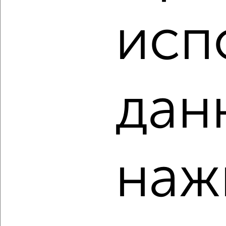
3-к квартира, строящийся дом, 100м², 6/9 этаж
исп
₽
₽
10 586 220
106 000
за м²
Центральный район, мкр. Ясный, Северное шоссе 50А
Агентство, 06.08.2026
дан
‹
›
2
/3
наж
3-к квартира, строящийся дом, 86м², 8/9 этаж
₽
₽
9 077 840
106 000
за м²
Центральный район, мкр. Ясный, Северное шоссе 50А
Агентство, 06.08.2026