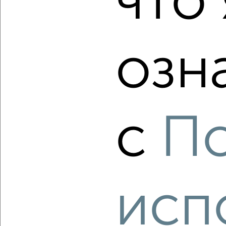
что 
₽
₽
9 077 840
106 000
за м²
Центральный район, мкр. Ясный, Северное шоссе 50А
Агентство, 06.08.2026
озн
‹
›
2
/2
с
П
3-к квартира, вторичка, 69м², 3/10 этаж
₽
₽
8 700 000
126 100
за м²
Советский район, мкр. Северный, 9 Мая 40А
Агентство, 06.08.2026
исп
‹
›