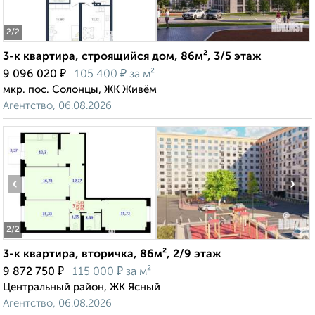
2
/2
3-к квартира, строящийся дом, 86м², 3/5 этаж
₽
₽
9 096 020
105 400
за м²
мкр. пос. Солонцы, ЖК Живём
Агентство, 06.08.2026
‹
›
2
/2
3-к квартира, вторичка, 86м², 2/9 этаж
₽
₽
9 872 750
115 000
за м²
Центральный район, ЖК Ясный
Агентство, 06.08.2026