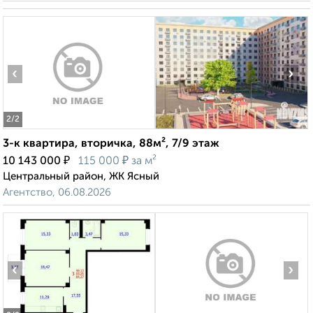
‹
›
2
/2
3-к квартира, вторичка, 88м², 7/9 этаж
₽
₽
10 143 000
115 000
за м²
Центральный район, ЖК Ясный
Агентство, 06.08.2026
‹
›