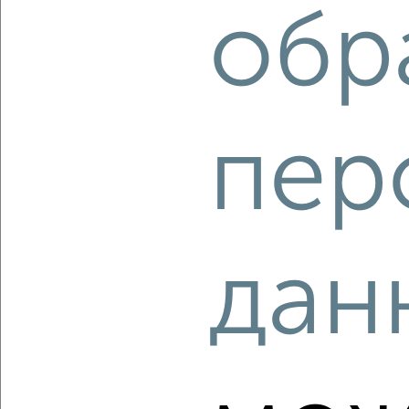
обр
‹
›
пер
2
/2
3-к квартира, строящийся дом, 76м², 6/25 этаж
₽
₽
10 384 600
137 000
за м²
Кировский район, Семафорная 389
Агентство, 06.08.2026
дан
‹
›