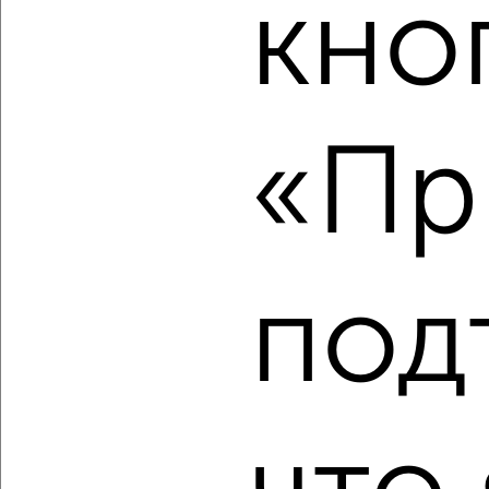
кно
‹
›
2
/2
«Пр
3-к квартира, строящийся дом, 87м², 4/9 этаж
₽
₽
9 258 040
106 000
за м²
Центральный район, мкр. Ясный, Северное шоссе 50А
Агентство, 06.08.2026
под
‹
›
2
/3
3-к квартира, строящийся дом, 86м², 5/9 этаж