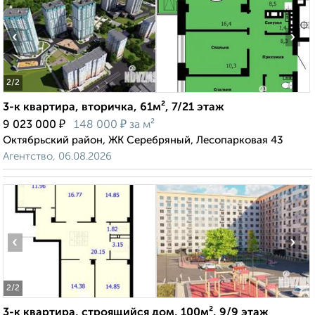
‹
›
2
/2
3-к квартира, вторичка, 61м², 7/21 этаж
₽
₽
9 023 000
148 000
за м²
Октябрьский район, ЖК Серебряный, Лесопарковая 43
Агентство, 06.08.2026
‹
›
2
/2
3-к квартира, строящийся дом, 100м², 9/9 этаж