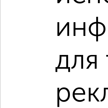
‹
›
инф
2
/2
3-к квартира, строящийся дом, 61м², 2/19 этаж
₽
₽
8 968 800
148 000
за м²
Свердловский район, мкр. Тихие Зори, Лесников 59
для
Агентство, 06.08.2026
‹
›
рек
2
/2
3-к квартира, строящийся дом, 55м², 11/17 этаж