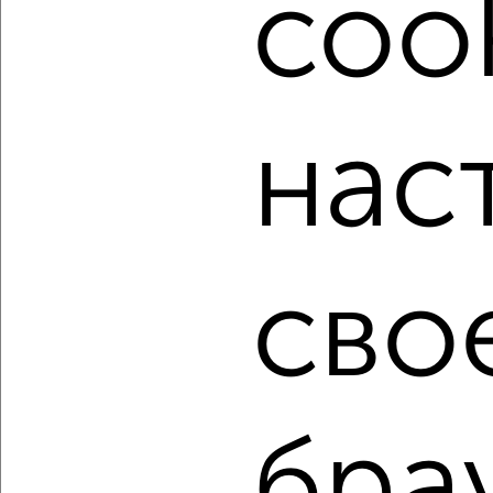
cook
недвижимости, связаться с ними можно по телефону или
написать сообщение в любом удобном для вас
мессенджере, это безопасно и бесплатно.
Для покупки квартиры доступна ипотека от крупнейших
банков России: СберБанк, ВТБ, Альфа-Банк,
нас
Россельхозбанк, Совкомбанк, Т-Банк, Росбанк, Почта
Банк на сумму от 400 000 до 120 000 000 рублей сроком
до 30 лет.
Сайт работает во многих городах России.
Сколько стоит купить трехкомнатную квартиру в
сво
Красноярске?
Цена недвижимости: мин. от
6950000
руб. до макс.
18477960
руб.
Средняя цена:
10398536
руб.
Цена за м2: от
126363
руб. до
172691
руб.
бра
Средняя цена за м2:
131627
руб.