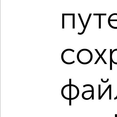
₽
₽
9 261 200
169 000
за м²
пут
Свердловский район, мкр. Тихие Зори, ЖК Премьер Парк
Агентство, 06.08.2026
1 / 11
2
сох
Как купить трехкомнатную квартиру, не первый этаж в
Красноярске на сайте Красноярск-недвижимость?
Используя удобную форму поиска с множеством
фильтров и сортировкой по параметрам, вы можете
подобрать для покупки трехкомнатную квартиру, не
первый этаж в Красноярске.
фай
Найденные предложения: 644 объявлений, можно
посмотреть в виде списка или на карте, с описанием,
расположением, ценой и другими подробностями.
Подберите подходящую недвижимость из предложений
от собственников, риэлторов, застройщиков и агенств