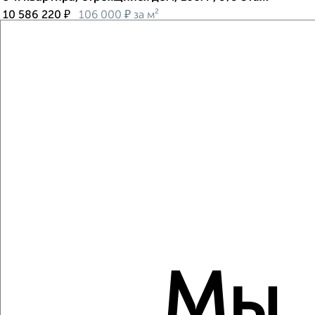
₽
₽
10 586 220
106 000
за м²
Центральный район, мкр. Ясный, Северное шоссе 50А
Агентство, 06.08.2026
Виртуальные 3D-туры по музеям и объектам
культуры
‹
›
2
/2
3-к квартира, строящийся дом, 87м², 5/9 этаж
Мы
₽
₽
9 258 040
106 000
за м²
Центральный район, мкр. Ясный, Северное шоссе 50А
Агентство, 06.08.2026