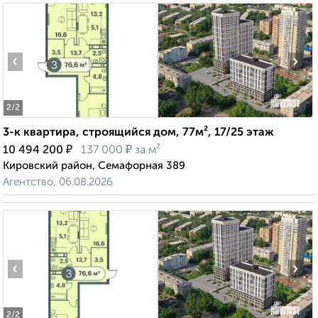
‹
›
2
/2
3-к квартира, строящийся дом, 77м², 17/25 этаж
₽
₽
10 494 200
137 000
за м²
Кировский район, Семафорная 389
Агентство, 06.08.2026
‹
›
2
/2