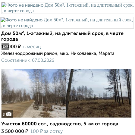
Дом 50м², 1-этажный, на длительный срок, в черте
города
₽
10 000
в месяц
2
/7
Железнодорожный район, мкр. Николаевка, Марата
Собственник, 07.08.2026
3
Участок 60000 сот., садоводство, 5 км от города
₽
₽
3 500 000
100
за сотку