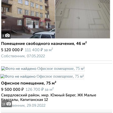
3
Помещение свободного назначения, 46 м²
₽
₽
5 120 000
111 400
за м²
Собственник, 07.05.2022
Офисное помещение, 75 м²
₽
₽
9 500 000
126 700
за м²
Свердловский район, мкр. Южный Берег, ЖК Малые
Кварталы, Капитанская 12
11
Собственник, 29.09.2022