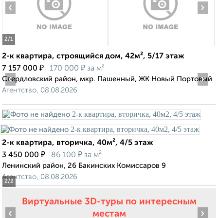
‹
›
2
/1
2-к квартира, строящийся дом, 42м², 5/17 этаж
₽
₽
7 157 000
170 000
за м²
‹
›
Свердловский район, мкр. Пашенный, ЖК Новый Портовый
Агентство, 08.08.2026
2-к квартира, вторичка, 40м², 4/5 этаж
₽
₽
3 450 000
86 100
за м²
Ленинский район, 26 Бакинских Комиссаров 9
Агентство, 08.08.2026
2
/2
Виртуальные 3D-туры по интересным
‹
›
местам