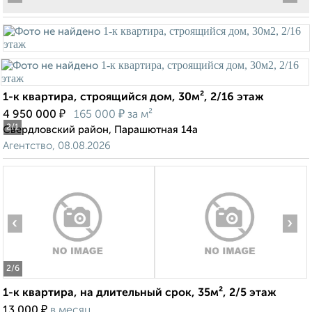
1-к квартира, строящийся дом, 30м², 2/16 этаж
₽
₽
4 950 000
165 000
за м²
2
/1
Свердловский район, Парашютная 14а
Агентство, 08.08.2026
‹
›
2
/6
1-к квартира, на длительный срок, 35м², 2/5 этаж
₽
13 000
в месяц