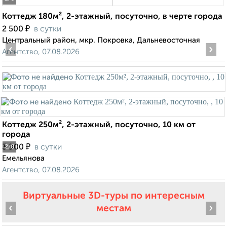
Коттедж 180м², 2-этажный, посуточно, в черте города
₽
2 500
в сутки
Центральный район, мкр. Покровка, Дальневосточная
‹
›
Агентство, 07.08.2026
Коттедж 250м², 2-этажный, посуточно, 10 км от
города
₽
3 900
в сутки
2
/8
Емельянова
Агентство, 07.08.2026
Виртуальные 3D-туры по интересным
‹
›
местам