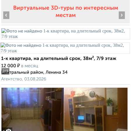
Виртуальные 3D-туры по интересным
‹
›
местам
1-к квартира, на длительный срок, 38м², 7/9 этаж
₽
12 000
в месяц
2
/3
Центральный район, Ленина 34
Агентство, 03.08.2026