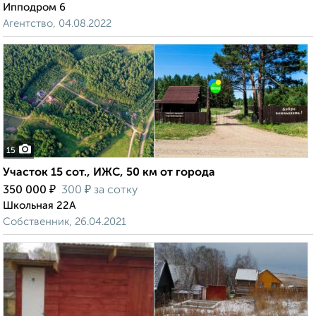
Ипподром 6
Агентство, 04.08.2022
15
Участок 15 сот., ИЖС, 50 км от города
₽
₽
350 000
300
за сотку
Школьная 22А
Собственник, 26.04.2021