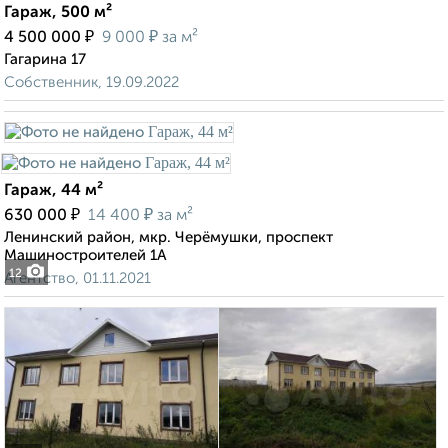
Гараж, 500 м²
₽
₽
4 500 000
9 000
за м²
Гагарина 17
Собственник, 19.09.2022
Гараж, 44 м²
₽
₽
630 000
14 400
за м²
Ленинский район, мкр. Черёмушки, проспект
Машиностроителей 1А
12
Агентство, 01.11.2021