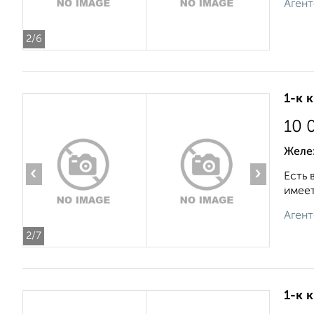
Агент
2
/6
1-к 
10 
Желе
‹
›
Есть 
имеет
Агент
2
/7
1-к 