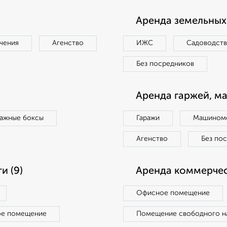
Аренда земельных 
чения
Агенство
ИЖС
Садоводст
Без посредников
Аренда гаржей, м
ражные боксы
Гаражи
Машиноме
Агенство
Без по
и (9)
Аренда коммерчес
Офисное помещение
ое помещение
Помещение свободного н