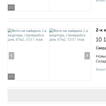
Агент
2
/1
2-к 
10 
Свер
‹
›
Новый
Складс
Агент
2
/1