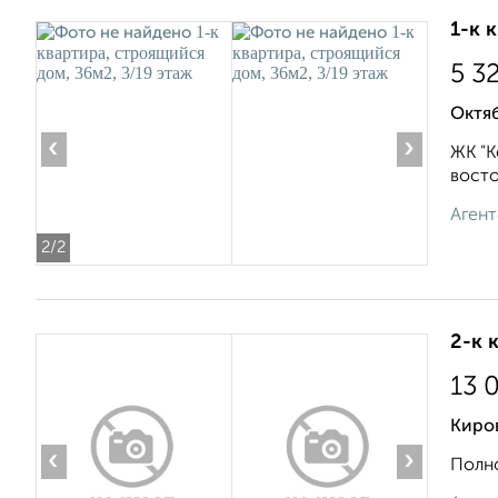
1-к 
5 3
Октяб
‹
›
ЖК "К
восто
Агент
2
/2
2-к 
13 
Киров
‹
›
Полно