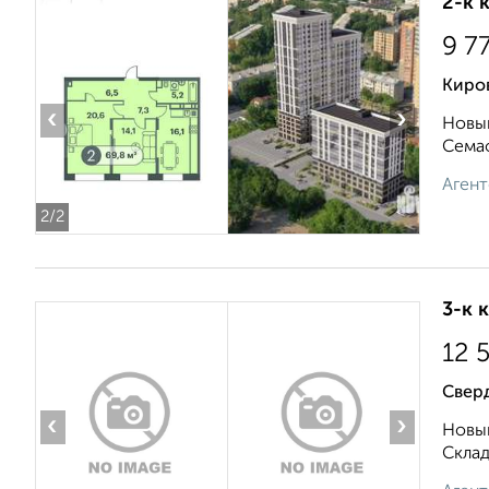
2-к 
9 7
Киро
‹
›
Новый
Семаф
Агент
2
/2
3-к 
12 
Свер
‹
›
Новый
Складс