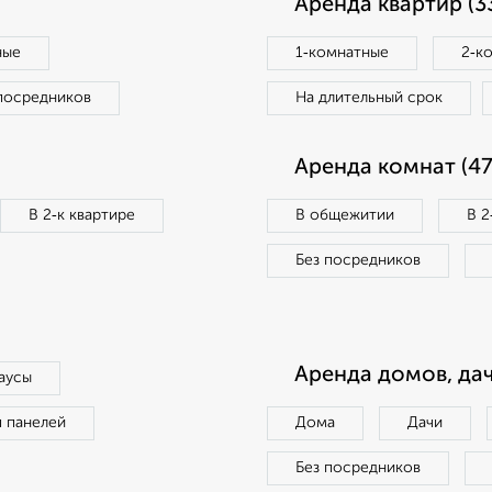
Аренда квартир (3
ные
1‑комнатные
2‑к
посредников
На длительный срок
Аренда комнат (47
В 2‑к квартире
В общежитии
В 2
Без посредников
Аренда домов, дач
аусы
п панелей
Дома
Дачи
Без посредников