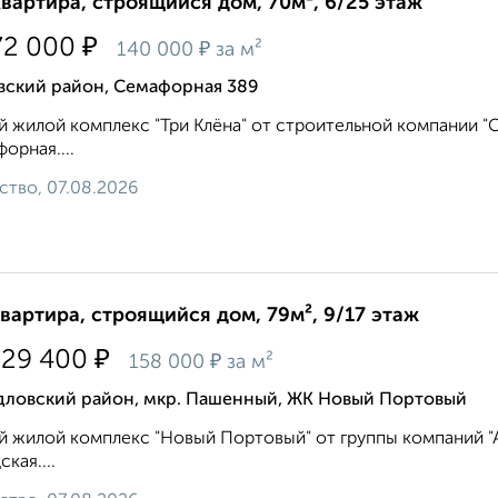
квартира, строящийся дом, 70м², 6/25 этаж
₽
72 000
₽
140 000
за м²
вский район, Семафорная 389
 жилой комплекс "Три Клёна" от строительной компании "Си
орная....
ство, 07.08.2026
квартира, строящийся дом, 79м², 9/17 этаж
₽
529 400
₽
158 000
за м²
дловский район, мкр. Пашенный, ЖК Новый Портовый
 жилой комплекс "Новый Портовый" от группы компаний "Ар
кая....