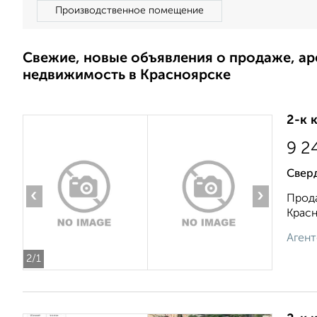
Производственное помещение
Свежие, новые объявления о продаже, а
недвижимость в Красноярске
2-к 
9 2
Свер
‹
›
Прода
Красн
Агент
2
/1