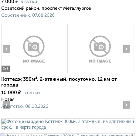
₽
7 000
в сутки
Советский район, проспект Металлургов
Собственник, 07.08.2026
‹
›
2
/8
Коттедж 350м², 2-этажный, посуточно, 12 км от
города
₽
10 000
в сутки
Новая
‹
›
Агентство, 08.08.2026