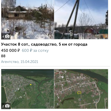
4
Участок 8 сот., садоводство, 5 км от города
₽
₽
450 000
600
за сотку
88
Агентство, 15.04.2021
2