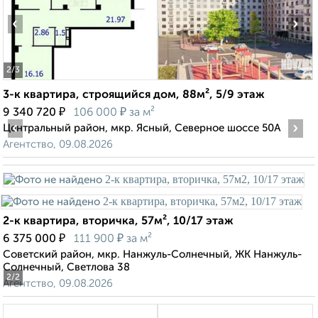
‹
›
2
/3
3-к квартира, строящийся дом, 88м², 5/9 этаж
₽
₽
9 340 720
106 000
за м²
‹
›
Центральный район, мкр. Ясный, Северное шоссе 50А
Агентство, 09.08.2026
2-к квартира, вторичка, 57м², 10/17 этаж
₽
₽
6 375 000
111 900
за м²
Советский район, мкр. Нанжуль-Солнечный, ЖК Нанжуль-
Солнечный, Светлова 38
2
/2
Агентство, 09.08.2026