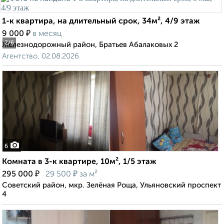
1-к квартира, на длительный срок, 34м², 4/9 этаж
₽
9 000
в месяц
2
/6
Железнодорожный район, Братьев Абалаковых 2
Агентство, 02.08.2026
6
Комната в 3-к квартире, 10м², 1/5 этаж
₽
₽
295 000
29 500
за м²
Советский район, мкр. Зелёная Роща, Ульяновский проспект
4