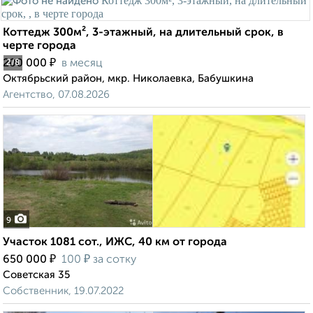
Коттедж 300м², 3-этажный, на длительный срок, в
черте города
₽
200 000
в месяц
2
/8
Октябрьский район, мкр. Николаевка, Бабушкина
Агентство, 07.08.2026
9
Участок 1081 сот., ИЖС, 40 км от города
₽
₽
650 000
100
за сотку
Советская 35
Собственник, 19.07.2022