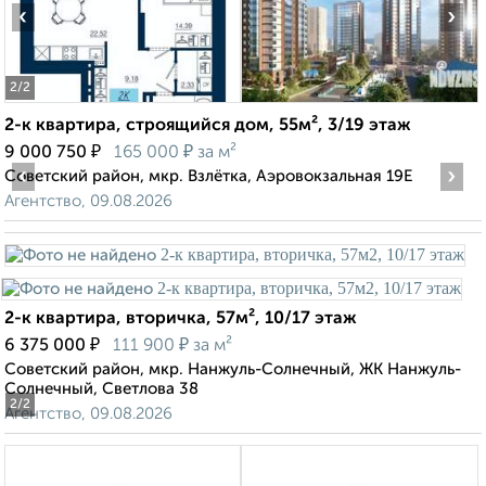
‹
›
2
/2
2-к квартира, строящийся дом, 55м², 3/19 этаж
₽
₽
9 000 750
165 000
за м²
‹
›
Советский район, мкр. Взлётка, Аэровокзальная 19Е
Агентство, 09.08.2026
2-к квартира, вторичка, 57м², 10/17 этаж
₽
₽
6 375 000
111 900
за м²
Советский район, мкр. Нанжуль-Солнечный, ЖК Нанжуль-
Солнечный, Светлова 38
2
/2
Агентство, 09.08.2026