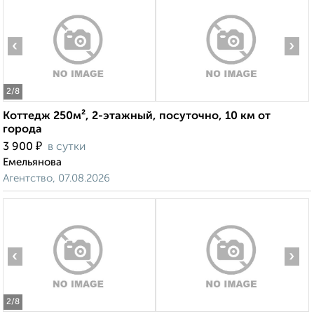
‹
›
2
/8
Коттедж 250м², 2-этажный, посуточно, 10 км от
города
₽
3 900
в сутки
Емельянова
Агентство, 07.08.2026
‹
›
2
/8