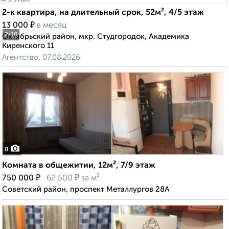
2-к квартира, на длительный срок, 52м², 4/5 этаж
₽
13 000
в месяц
2
/10
Октябрьский район, мкр. Студгородок, Академика
Киренского 11
Агентство, 07.08.2026
8
Комната в общежитии, 12м², 7/9 этаж
₽
₽
750 000
62 500
за м²
Советский район, проспект Металлургов 28А