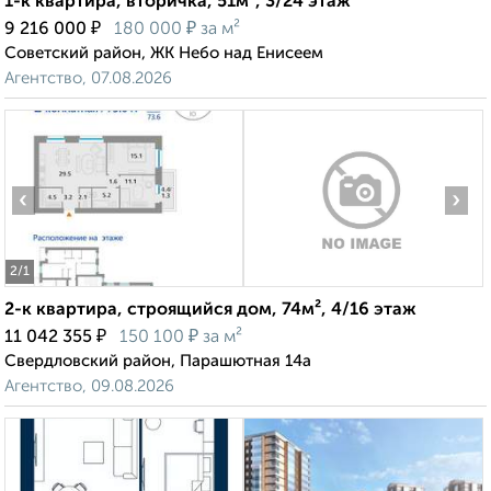
1-к квартира, вторичка, 51м², 3/24 этаж
₽
₽
9 216 000
180 000
за м²
Советский район, ЖК Небо над Енисеем
Агентство, 07.08.2026
‹
›
2
/1
2-к квартира, строящийся дом, 74м², 4/16 этаж
₽
₽
11 042 355
150 100
за м²
Свердловский район, Парашютная 14а
Агентство, 09.08.2026