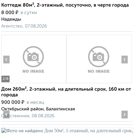
Коттедж 80м², 2-этажный, посуточно, в черте города
₽
8 000
в сутки
Надежды
Агентство, 07.08.2026
‹
›
2
/8
Дом 260м², 2-этажный, на длительный срок, 160 км от
города
₽
900 000
в месяц
Октябрьский район, Балахтинская
‹
›
Собственник, 08.08.2026