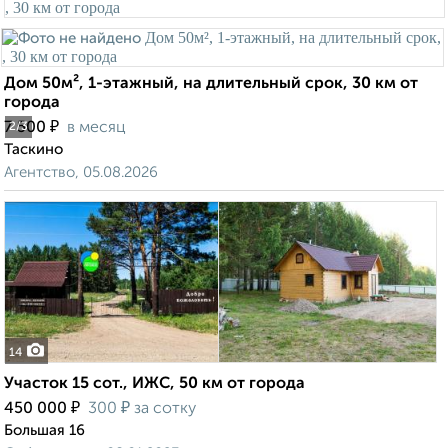
Дом 50м², 1-этажный, на длительный срок, 30 км от
города
₽
7 500
в месяц
2
/3
Таскино
Агентство, 05.08.2026
14
Участок 15 сот., ИЖС, 50 км от города
₽
₽
450 000
300
за сотку
Большая 16