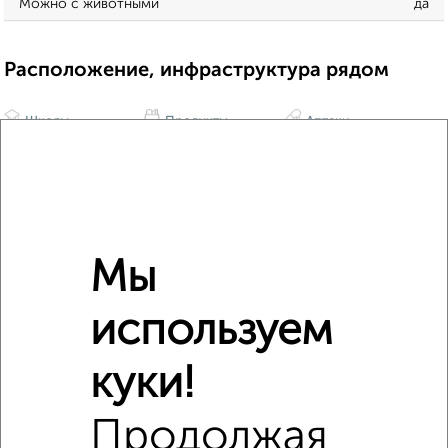
Можно с животными
да
Расположение, инфраструктура рядом
Школы
Продукты
Аптеки
Дет. сады
Банкоматы
Торг. центры
Поликлиники
Фитнес
Кафе
Мы
используем
куки!
Продолжая