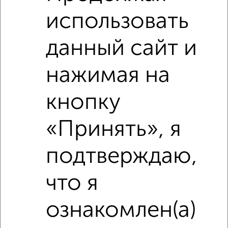
использовать
данный сайт и
нажимая на
Похожие предложения рядом
1‑комнатные квартиры недалеко от Караульная 48
кнопку
«Принять», я
подтверждаю,
что я
ознакомлен(а)