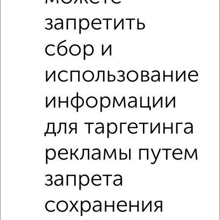
Центральный район, мкр. Покровский микрорайон,
Линейная 109
запретить
Агентство, 06.08.2026
сбор и
1-к квартиры
Поиск по схожим параметрам:
использование
Центральный район
информации
микрорайон Покровский микрорайон
для таргетинга
на улице Караульная
С холодильником
С мебелью
Со стиральной машиной
рекламы путем
С бытовой техникой
С телевизором
запрета
С интернетом
Можно с ребенком
Можно с животными
с хорошим ремонтом
сохранения
не первый этаж
не последний этаж
с балконом