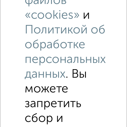
файлов
Рядом, с меньшей ценой
Недалеко от Чернышевского 122 с ценой ниже
«cookies»
и
Политикой об
обработке
‹
›
персональных
2
/5
данных
. Вы
1-к квартира, на длительный срок, 34м², 11/16 этаж
₽
9 000
в месяц
можете
Центральный район, мкр. Покровский микрорайон,
Линейная 109
Агентство, 06.08.2026
запретить
сбор и
1-к квартиры
Поиск по схожим параметрам: