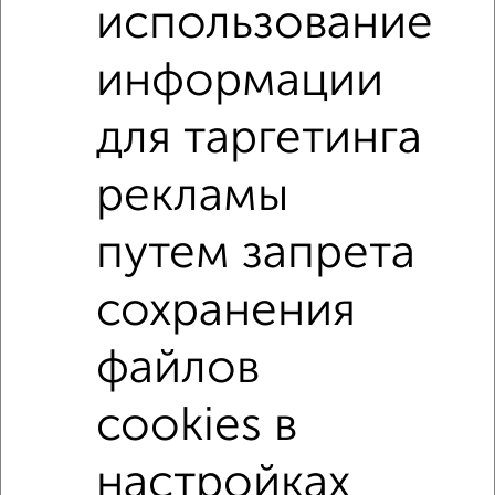
использование
Центральный район
информации
микрорайон Покровский микрорайон
на улице Чернышевского
С холодильником
для таргетинга
С мебелью
Со стиральной машиной
рекламы
С бытовой техникой
С телевизором
С интернетом
Можно с ребенком
путем запрета
Можно с животными
с хорошим ремонтом
сохранения
не первый этаж
не последний этаж
с балконом
с центральным отоплением
Цена до 10 000 в мес.
файлов
площадью до 40 м²
Хрущевка
cookies в
↑ НАВЕРХ К МЕНЮ
настройках