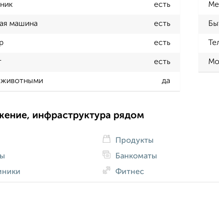
ник
есть
Ме
ая машина
есть
Бы
р
есть
Те
т
есть
Мо
 животными
да
жение, инфраструктура рядом
Продукты
ды
Банкоматы
иники
Фитнес