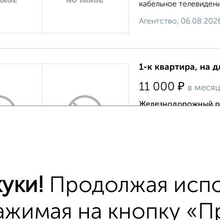
кабельное телевидени
Агентство, 06.08.202
1-к квартира, на 
₽
11 000
в меся
Железнодорожный р
›
Есть мебель, установ
необходимое - холоди
микроволновая печь, 
Агентство, 05.08.202
уки!
Продолжая испо
ажимая на кнопку «Пр
тиры