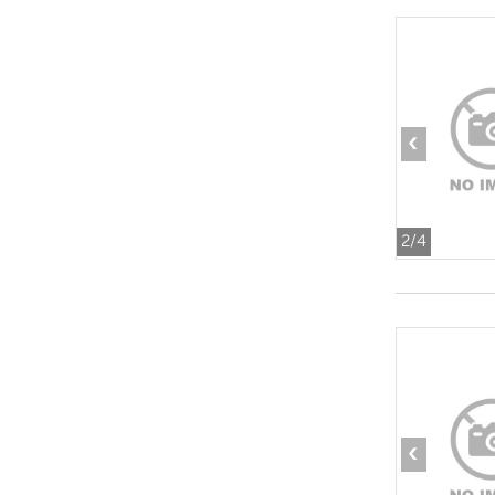
‹
2
/4
‹