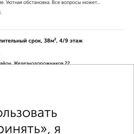
е. Уютная обстановка. Все вопросы может...
6
длительный срок, 38м², 4/9 этаж
ц
айон, Железнодорожников 22
лена бытовая техника. Свежий ремонт, в наличии все
льник, стиральная машинка (автомат), плита,
телевизор, электрический чайник. Порядочным и...
6
льзовать
инять», я