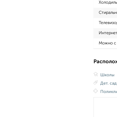
Холодиль
Стиральн
Телевизо
Интерне
Можно с
Располо
Школы
Дет. са
Поликл