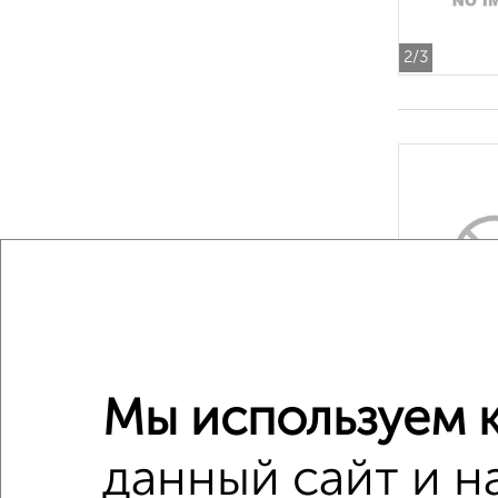
2
/3
‹
2
/3
Мы используем к
данный сайт и н
1-к квар