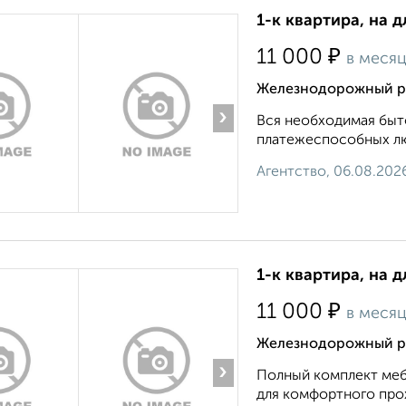
1-к квартира, на 
₽
11 000
в меся
Железнодорожный ра
›
Вся необходимая быто
платежеспособных люд
Агентство, 06.08.202
1-к квартира, на 
₽
11 000
в меся
Железнодорожный р
›
Полный комплект меб
для комфортного прож