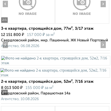
‹
›
2
/1
3-к квартира, строящийся дом, 77м², 3/17 этаж
₽
₽
12 151 800
157 000
за м²
Свердловский район, мкр. Пашенный, ЖК Новый Портовый
‹
›
Агентство, 06.08.2026
2-к квартира, строящийся дом, 52м², 7/16 этаж
₽
₽
8 013 500
155 000
за м²
2
/1
Свердловский район, Парашютная 14а
Агентство, 10.08.2026