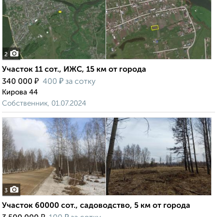
2
Участок 11 сот., ИЖС, 15 км от города
₽
₽
340 000
400
за сотку
Кирова 44
Собственник, 01.07.2024
3
Участок 60000 сот., садоводство, 5 км от города