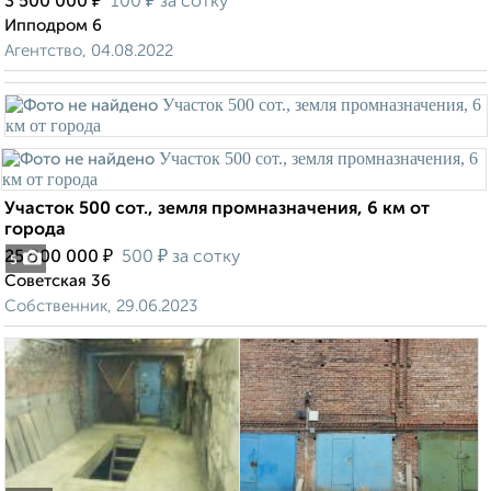
₽
₽
3 500 000
100
за сотку
Ипподром 6
Агентство, 04.08.2022
Участок 500 сот., земля промназначения, 6 км от
города
₽
₽
25 000 000
500
за сотку
5
Советская 36
Собственник, 29.06.2023