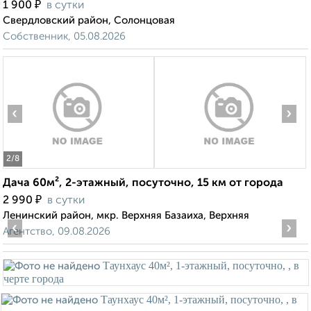
₽
1 900
в сутки
Свердловский район, Солонцовая
Собственник, 05.08.2026
‹
›
2
/8
Дача 60м², 2-этажный, посуточно, 15 км от города
₽
2 990
в сутки
Ленинский район, мкр. Верхняя Базаиха, Верхняя
‹
›
Агентство, 09.08.2026