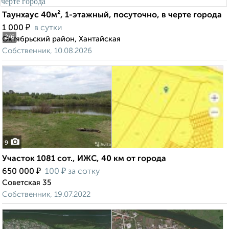
Таунхаус 40м², 1-этажный, посуточно, в черте города
₽
1 000
в сутки
2
/6
Октябрьский район, Хантайская
Собственник, 10.08.2026
9
Участок 1081 сот., ИЖС, 40 км от города
₽
₽
650 000
100
за сотку
Советская 35
Собственник, 19.07.2022