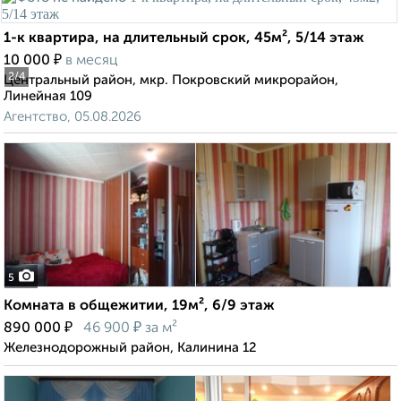
1-к квартира, на длительный срок, 45м², 5/14 этаж
₽
10 000
в месяц
2
/4
Центральный район, мкр. Покровский микрорайон,
Линейная 109
Агентство, 05.08.2026
5
Комната в общежитии, 19м², 6/9 этаж
₽
₽
890 000
46 900
за м²
Железнодорожный район, Калинина 12