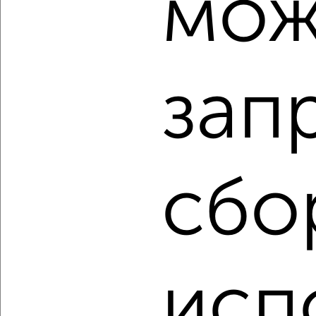
мож
2-к квартира, вторичка, 71м², 18/20 этаж
₽
₽
12 900 000
181 500
за м²
Свердловский район, мкр. Южный Берег, ЖК Малые
Кварталы, Капитанская 16
Агентство, 07.08.2026
зап
‹
›
сбо
2
/2
2-к квартира, строящийся дом, 43м², 8/19 этаж
₽
₽
6 477 900
151 000
за м²
Свердловский район, мкр. Тихие Зори, Лесников 59
Агентство, 07.08.2026
исп