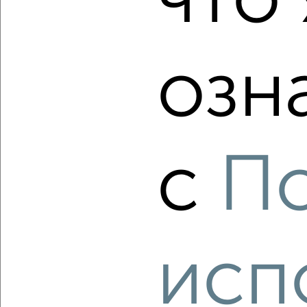
что 
Агентство, 07.08.2026
озн
‹
›
2
/2
2-к квартира, строящийся дом, 61м², 5/17 этаж
с
П
₽
₽
8 800 000
144 800
за м²
Свердловский район, мкр. Пашенный, ЖК КБС Берег
Агентство, 07.08.2026
исп
‹
›