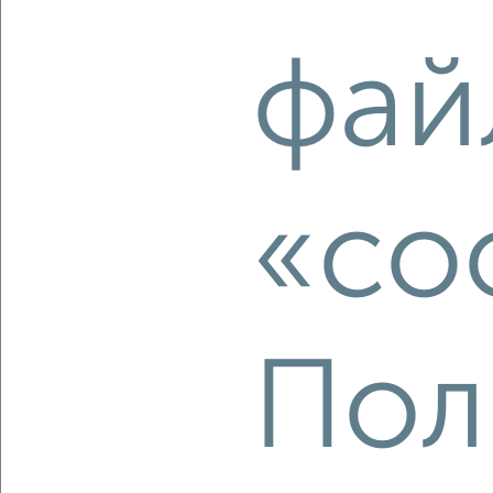
2
/2
фай
2-к квартира, строящийся дом, 58м², 13/17 этаж
₽
₽
8 600 000
147 300
за м²
Свердловский район, мкр. Пашенный, Прибойная 37с12
Агентство, 07.08.2026
«co
‹
›
2
/2
Пол
2-к квартира, строящийся дом, 61м², 5/17 этаж
₽
₽
8 800 000
144 800
за м²
Свердловский район, мкр. Пашенный, ЖК КБС Берег
Агентство, 07.08.2026