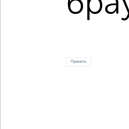
бра
Средняя цена за м2:
154834
руб.
Площадь: от
36
м2 до
71
м2
Средняя площадь:
56
м2
↑ НАВЕРХ К МЕНЮ
Однокомнатные
Двухкомнатные
Трехкомнатные
4‑комнатные
Квартиры студии
От застройщика
Без посредников
Вторичное жилье
Принять
В новостройке
В строящемся доме
В новом доме
Контакты
Политика конфиденциальности
Пользовательское соглашение
Красноярск, улица Взлётная 57
© 2015–2026
Сайт-доска объявлений недвижимости
О проекте
Реклама на портале
Новости
Статьи
Блог
Риэлторы
Агентства
Застройщики
Ипотечный калькулятор
Консультации по недвижимости
Разместить объявление
Скачать приложение
Соцсети (vk.com | t.me | dzen.ru)