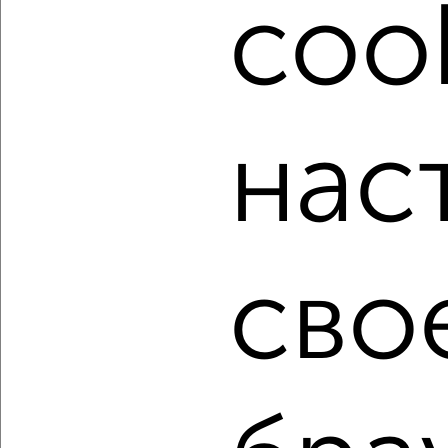
cook
от собственников, риэлторов, застройщиков и агенств
недвижимости, связаться с ними можно по телефону или
написать сообщение в любом удобном для вас
мессенджере, это безопасно и бесплатно.
Для покупки квартиры доступна ипотека от крупнейших
банков России: СберБанк, ВТБ, Альфа-Банк,
нас
Россельхозбанк, Совкомбанк, Т-Банк, Росбанк, Почта
Банк на сумму от 400 000 до 120 000 000 рублей сроком
до 30 лет.
Сайт работает во многих городах России.
Сколько стоит купить двухкомнатную квартиру в
сво
Красноярске?
Цена недвижимости: мин. от
5962750
руб. до макс.
12900000
руб.
Средняя цена:
8670720
руб.
Цена за м2: от
165631
руб. до
181690
руб.