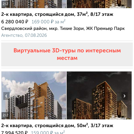
2
/2
2-к квартира, строящийся дом, 37м², 8/17 этаж
₽
₽
6 280 040
169 000
за м²
Свердловский район, мкр. Тихие Зори, ЖК Премьер Парк
Агентство, 07.08.2026
Виртуальные 3D-туры по интересным
местам
‹
›
2
/2
2-к квартира, строящийся дом, 50м², 3/17 этаж
₽
₽
7 994 520
159 000
за м²