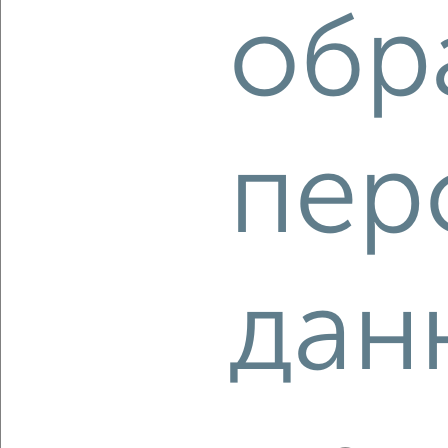
обр
‹
›
2
/2
пер
2-к квартира, строящийся дом, 56м², 12/17 этаж
₽
₽
8 500 000
151 300
за м²
Свердловский район, мкр. Пашенный, Прибойная 37с12
Агентство, 07.08.2026
дан
‹
›
2
/2