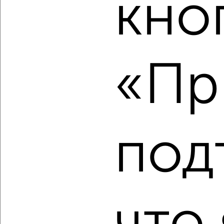
кно
‹
›
2
/1
2-к квартира, строящийся дом, 61м², 4/17 этаж
«Пр
₽
₽
9 241 600
152 000
за м²
Свердловский район, мкр. Пашенный, ЖК Новый Портовый
Агентство, 07.08.2026
под
‹
›
2
/1
2-к квартира, строящийся дом, 58м², 9/17 этаж
₽
₽
8 803 300
151 000
за м²
Свердловский район, мкр. Пашенный, ЖК Новый Портовый