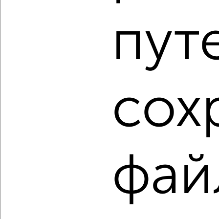
₽
₽
6 157 600
172 000
за м²
Свердловский район, мкр. Тихие Зори, Лесников 59
пут
Агентство, 07.08.2026
1 / 10
2
сох
Как купить двухкомнатную квартиру, Свердловский
район в Красноярске на сайте Красноярск-
недвижимость?
Используя удобную форму поиска с множеством
фильтров и сортировкой по параметрам, вы можете
подобрать для покупки двухкомнатную квартиру,
фай
Свердловский район в Красноярске.
Найденные предложения: 552 объявлений, можно
посмотреть в виде списка или на карте, с описанием,
расположением, ценой и другими подробностями.
Подберите подходящую недвижимость из предложений