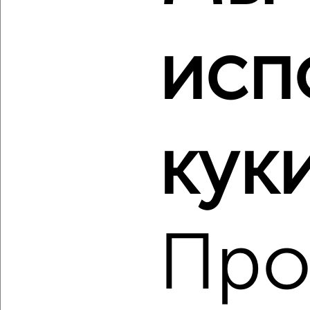
‹
›
исп
2
/2
2-к квартира, строящийся дом, 58м², 16/17 этаж
₽
₽
8 600 000
147 300
за м²
куки
Свердловский район, мкр. Пашенный, Прибойная 37с12
Агентство, 07.08.2026
Про
‹
›
2
/1
2-к квартира, строящийся дом, 57м², 6/17 этаж