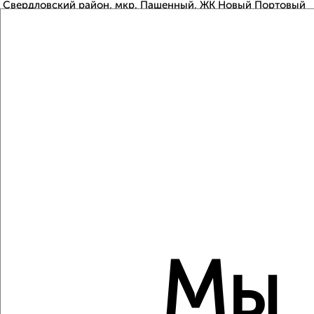
Свердловский район, мкр. Пашенный, ЖК Новый Портовый
Агентство, 07.08.2026
Виртуальные 3D-туры по музеям и объектам
культуры
‹
›
2
/1
2-к квартира, строящийся дом, 64м², 3/17 этаж
₽
₽
9 645 000
150 000
за м²
Мы
Свердловский район, мкр. Пашенный, ЖК Новый Портовый
Агентство, 07.08.2026