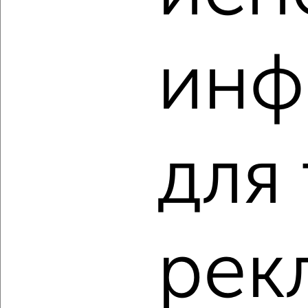
‹
›
инф
2
/2
2-к квартира, строящийся дом, 39м², 12/19 этаж
₽
₽
5 962 750
152 500
за м²
Свердловский район, мкр. Тихие Зори, ЖК Панорама,
Лесников 53
для
Агентство, 07.08.2026
‹
›
рек
2
/2
2-к квартира, строящийся дом, 36м², 10/19 этаж