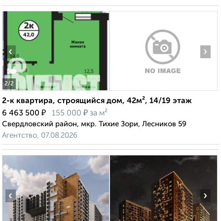
‹
›
2
/2
2-к квартира, строящийся дом, 42м², 14/19 этаж
₽
₽
6 463 500
155 000
за м²
Свердловский район, мкр. Тихие Зори, Лесников 59
Агентство, 07.08.2026
‹
›