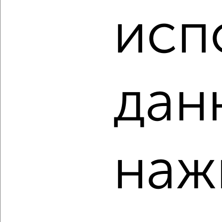
₽
₽
8 652 300
151 000
за м²
исп
Свердловский район, мкр. Пашенный, ЖК Новый Портовый
Агентство, 07.08.2026
дан
‹
›
2
/1
2-к квартира, строящийся дом, 58м², 14/17 этаж
наж
₽
₽
8 861 600
152 000
за м²
Свердловский район, мкр. Пашенный, ЖК Новый Портовый
Агентство, 07.08.2026