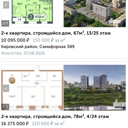
‹
›
2
/3
2-к квартира, строящийся дом, 67м², 13/25 этаж
₽
₽
10 095 000
150 000
за м²
Кировский район, Семафорная 389
Агентство, 07.08.2026
‹
›
2
/2
2-к квартира, строящийся дом, 78м², 4/24 этаж
₽
₽
16 275 000
210 000
за м²