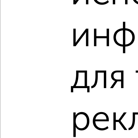
‹
›
инф
2
/1
2-к квартира, строящийся дом, 61м², 5/17 этаж
₽
₽
9 241 600
152 000
за м²
Свердловский район, мкр. Пашенный, ЖК Новый Портовый
для
Агентство, 07.08.2026
‹
›
рек
2
/2
2-к квартира, строящийся дом, 60м², 19/23 этаж
₽
₽
10 277 100
171 000
за м²