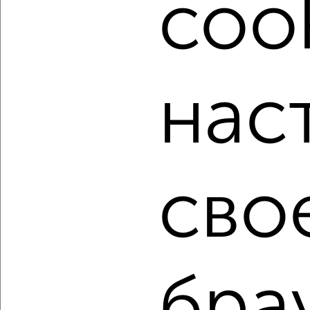
cook
недвижимости, связаться с ними можно по телефону или
написать сообщение в любом удобном для вас
мессенджере, это безопасно и бесплатно.
Для покупки квартиры доступна ипотека от крупнейших
банков России: СберБанк, ВТБ, Альфа-Банк,
нас
Россельхозбанк, Совкомбанк, Т-Банк, Росбанк, Почта
Банк на сумму от 400 000 до 120 000 000 рублей сроком
до 30 лет.
Сайт работает во многих городах России.
Сколько стоит купить двухкомнатную квартиру в
сво
Красноярске?
Цена недвижимости: мин. от
3950000
руб. до макс.
16275000
руб.
Средняя цена:
8922072
руб.
Цена за м2: от
116176
руб. до
208653
руб.
бра
Средняя цена за м2:
153828
руб.