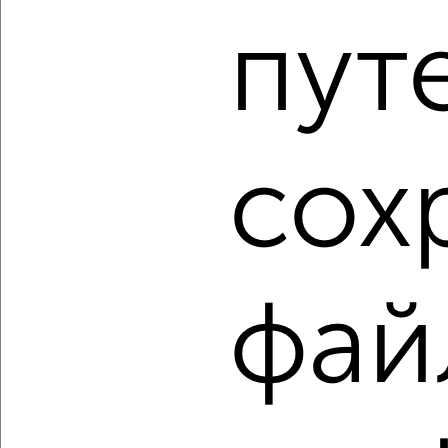
Центральный район, Петра Подзолкова 15Бк2
пут
Агентство, 07.08.2026
1 / 20
2
Как купить двухкомнатную квартиру, с раздельным
сох
санузлом в Красноярске на сайте Красноярск-
недвижимость?
Используя удобную форму поиска с множеством
фильтров и сортировкой по параметрам, вы можете
подобрать для покупки двухкомнатную квартиру, с
раздельным санузлом в Красноярске.
фай
Найденные предложения: 1142 объявлений, можно
посмотреть в виде списка или на карте, с описанием,
расположением, ценой и другими подробностями.
Подберите подходящую недвижимость из предложений
от собственников, риэлторов, застройщиков и агенств