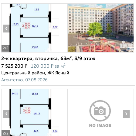
‹
›
2
/2
2-к квартира, вторичка, 63м², 3/9 этаж
₽
₽
7 525 200
120 000
за м²
Центральный район, ЖК Ясный
Агентство, 07.08.2026
‹
›
2
/2