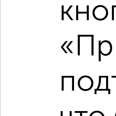
кно
‹
›
2
/2
2-к квартира, строящийся дом, 76м², 2/17 этаж
«Пр
₽
₽
12 758 800
167 000
за м²
Октябрьский район, ЖК Вита-парк
Агентство, 07.08.2026
под
‹
›
2
/2
2-к квартира, строящийся дом, 77м², 3/17 этаж
₽
₽
12 952 800
168 000
за м²