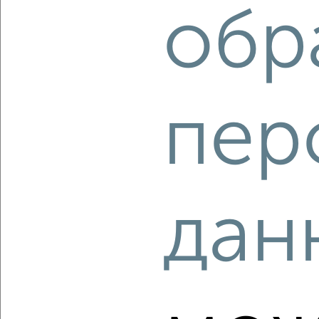
обр
‹
›
пер
2
/2
2-к квартира, строящийся дом, 65м², 19/25 этаж
₽
₽
10 356 800
160 000
за м²
Советский район, Советский район
Агентство, 07.08.2026
дан
‹
›
2
/1