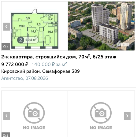
‹
›
2
/2
2-к квартира, строящийся дом, 70м², 6/25 этаж
₽
₽
9 772 000
140 000
за м²
Кировский район, Семафорная 389
Агентство, 07.08.2026
‹
›
2
/2