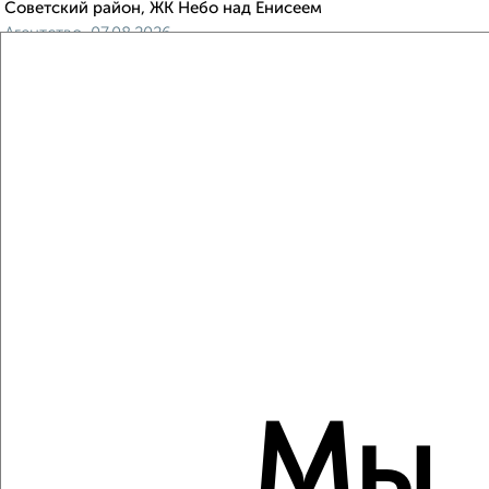
Советский район, ЖК Небо над Енисеем
Агентство, 07.08.2026
Виртуальные 3D-туры по музеям и объектам
культуры
‹
›
2
/2
2-к квартира, строящийся дом, 39м², 9/19 этаж
₽
₽
5 973 600
152 000
за м²
Свердловский район, мкр. Тихие Зори, ЖК Панорама,
Мы
Лесников 53
Агентство, 07.08.2026