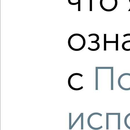
что 
Октябрьский район, ЖК Вита-парк
Агентство, 07.08.2026
озн
‹
›
2
/2
с
П
2-к квартира, строящийся дом, 62м², 16/17 этаж
₽
₽
11 131 500
181 000
за м²
Октябрьский район, ЖК Вита-парк
Агентство, 07.08.2026
исп
‹
›