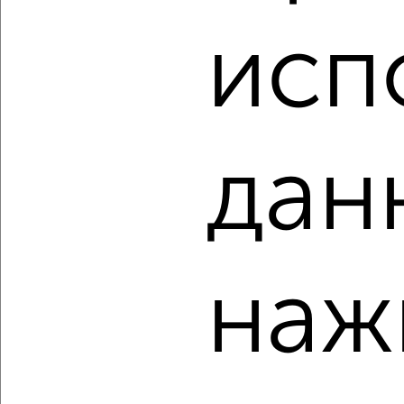
2-к квартира, строящийся дом, 37м², 8/17 этаж
₽
₽
исп
6 280 040
169 000
за м²
Свердловский район, мкр. Тихие Зори, ЖК Премьер Парк
Агентство, 07.08.2026
дан
‹
›
2
/2
2-к квартира, строящийся дом, 50м², 3/17 этаж
наж
₽
₽
7 994 520
159 000
за м²
Свердловский район, мкр. Тихие Зори, ЖК Премьер Парк
Агентство, 07.08.2026