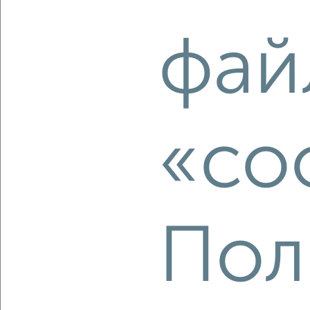
2
/2
фай
2-к квартира, строящийся дом, 34м², 14/17 этаж
₽
₽
6 080 400
180 000
за м²
Кировский район, Кировский район
Агентство, 07.08.2026
«co
‹
›
2
/2
Пол
2-к квартира, вторичка, 44м², 3/5 этаж
₽
₽
3 950 000
89 800
за м²
Железнодорожный район, Борьбы 28
Агентство, 07.08.2026