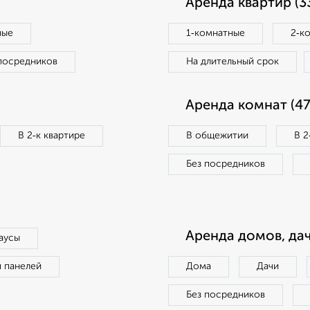
Аренда квартир (3
ные
1‑комнатные
2‑к
посредников
На длительный срок
Аренда комнат (47
В 2‑к квартире
В общежитии
В 2
Без посредников
Аренда домов, дач
аусы
п панелей
Дома
Дачи
Без посредников