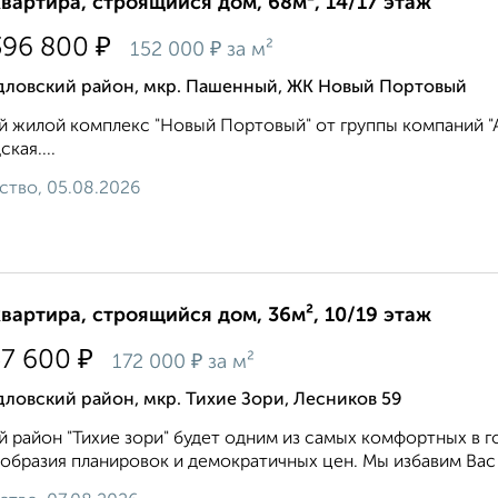
квартира, строящийся дом, 68м², 14/17 этаж
₽
396 800
₽
152 000
за м²
дловский район, мкр. Пашенный, ЖК Новый Портовый
 жилой комплекс "Новый Портовый" от группы компаний "Ар
кая....
ство, 05.08.2026
квартира, строящийся дом, 36м², 10/19 этаж
₽
57 600
₽
172 000
за м²
ловский район, мкр. Тихие Зори, Лесников 59
 район "Тихие зори" будет одним из самых комфортных в г
образия планировок и демократичных цен. Мы избавим Вас 