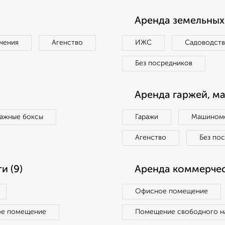
Аренда земельных 
чения
Агенство
ИЖС
Садоводст
Без посредников
Аренда гаржей, м
ражные боксы
Гаражи
Машиноме
Агенство
Без по
и (9)
Аренда коммерчес
Офисное помещение
ое помещение
Помещение свободного н