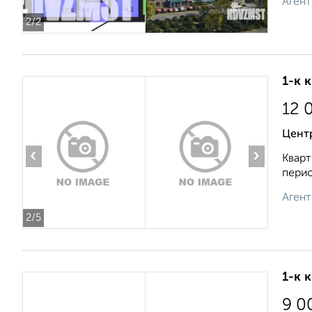
Агент
2
/2
1-к 
12 
Цент
‹
›
Кварт
перио
Агент
2
/5
1-к 
9 0