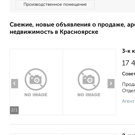
Производственное помещение
Свежие, новые объявления о продаже, а
недвижимость в Красноярске
3-к 
17 
Сове
‹
›
Прода
Отдел
Агент
2
/1