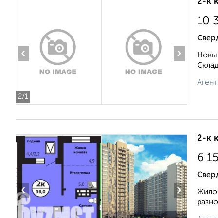
2-к 
10 
Свер
‹
›
Новый
Складс
Агент
2
/1
2-к 
6 1
Сверд
‹
›
Жилой
разно