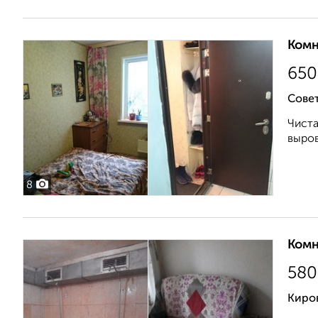
Комн
650
Совет
Чиста
выров
8
Комн
580
Киров