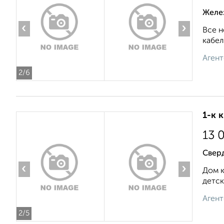
Желе
‹
›
Все н
кабел
Агент
2
/6
1-к 
13 
Свер
‹
›
Дом к
детск
Агент
2
/5