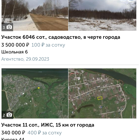
3
Участок 6046 сот., садоводство, в черте города
₽
₽
3 500 000
100
за сотку
Школьная 6
Агентство, 29.09.2023
2
Участок 11 сот., ИЖС, 15 км от города
₽
₽
340 000
400
за сотку
Кирова 44