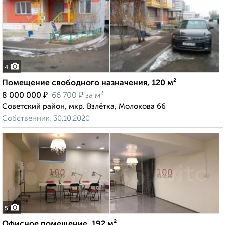
4
Помещение свободного назначения, 120 м²
₽
₽
8 000 000
66 700
за м²
Советский район, мкр. Взлётка, Молокова 66
Собственник, 30.10.2020
5
Офисное помещение, 192 м²