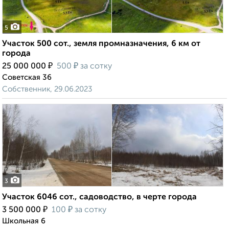
5
Участок 500 сот., земля промназначения, 6 км от
города
₽
₽
25 000 000
500
за сотку
Советская 36
Собственник, 29.06.2023
3
Участок 6046 сот., садоводство, в черте города
₽
₽
3 500 000
100
за сотку
Школьная 6