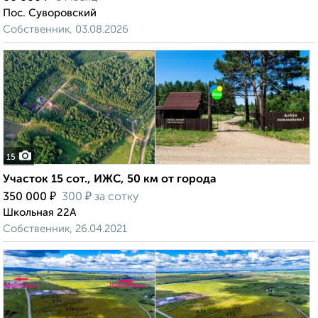
Пос. Суворовский
Собственник, 03.08.2026
15
Участок 15 сот., ИЖС, 50 км от города
₽
₽
350 000
300
за сотку
Школьная 22А
Собственник, 26.04.2021