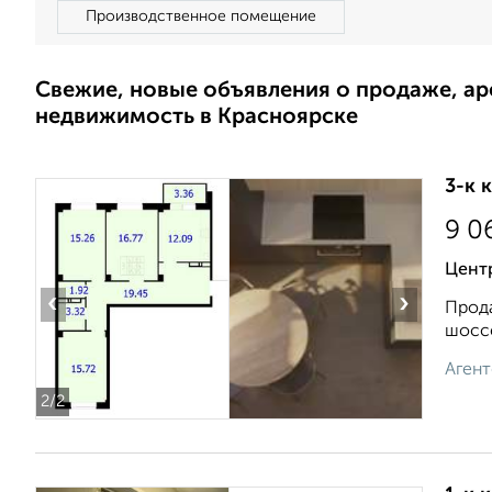
Производственное помещение
Свежие, новые объявления о продаже, а
недвижимость в Красноярске
3-к 
9 0
Цент
‹
›
Прода
шоссе
Агент
2
/2