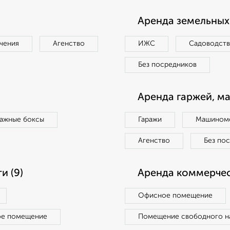
Аренда земельных 
чения
Агенство
ИЖС
Садоводст
Без посредников
Аренда гаржей, м
ражные боксы
Гаражи
Машиноме
Агенство
Без по
и (9)
Аренда коммерчес
Офисное помещение
ое помещение
Помещение свободного н