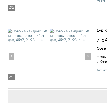
Агент
2
/2
1-к 
7 8
Сове
‹
›
Новый
я Кра
Агент
2
/2