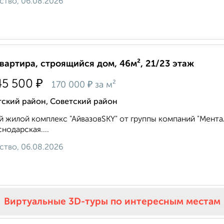
ство, 06.08.2026
квартира, строящийся дом, 46м², 21/23 этаж
₽
45 500
₽
170 000
за м²
тский район, Советский район
 жилой комплекс "АйвазовSKY" от группы компаний "Ментал-
снодарская....
ство, 06.08.2026
Виртуальные 3D-туры по интересным местам