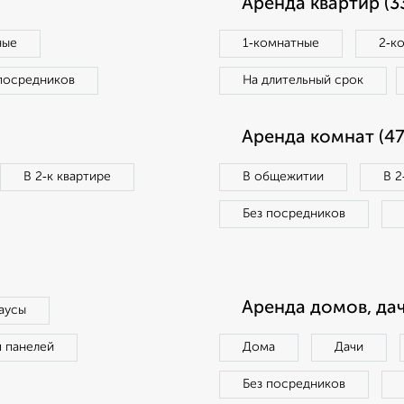
Аренда квартир (3
ные
1‑комнатные
2‑к
посредников
На длительный срок
Аренда комнат (47
В 2‑к квартире
В общежитии
В 2
Без посредников
Аренда домов, дач
аусы
п панелей
Дома
Дачи
Без посредников