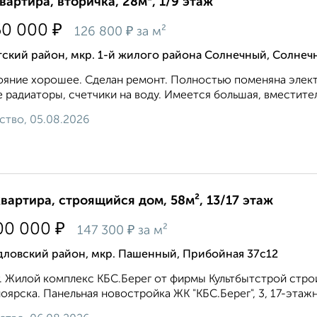
квартира, вторичка, 28м², 1/9 этаж
₽
50 000
₽
126 800
за м²
ский район, мкр. 1-й жилого района Солнечный, Солнеч
яние хорошее. Сделан ремонт. Полностью поменяна элект
 радиаторы, счетчики на воду. Имеется большая, вместитель
ство, 05.08.2026
квартира, строящийся дом, 58м², 13/17 этаж
₽
00 000
₽
147 300
за м²
дловский район, мкр. Пашенный, Прибойная 37с12
. Жилой комплекс КБС.Берег от фирмы Культбытстрой стр
оярска. Панельная новостройка ЖК "КБС.Берег", 3, 17-эта