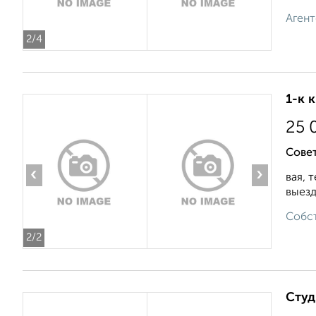
Агент
2
/4
1-к 
25 
Сове
‹
›
вая, 
выезд
Собст
2
/2
Студ