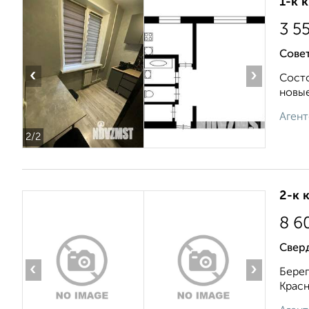
1-к 
3 5
Совет
‹
›
Состо
новые
Агент
2
/2
2-к 
8 6
Свер
‹
›
Берег
Красн