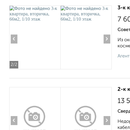
3-к 
7 6
Совет
‹
›
Из ок
косме
Агент
2
/2
2-к 
13 
Сверд
‹
›
Недор
кабел