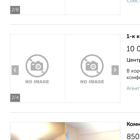
Собст
2
/8
1-к 
10 
Цент
‹
›
В хор
комфо
Агент
2
/4
Комн
850