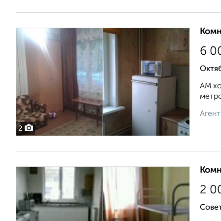
Комн
6 0
Октяб
АМ хо
метров
Агент
2
Комн
2 0
Совет