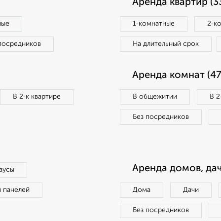
Аренда квартир (3
ные
1‑комнатные
2‑к
посредников
На длительный срок
Аренда комнат (47
В 2‑к квартире
В общежитии
В 2
Без посредников
Аренда домов, дач
аусы
п панелей
Дома
Дачи
Без посредников