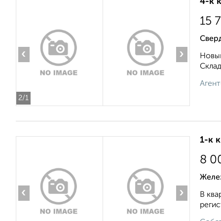
4-к 
15 
Свер
‹
›
Новый
Складс
Агент
2
/1
1-к 
8 0
Желе
‹
›
В ква
регис