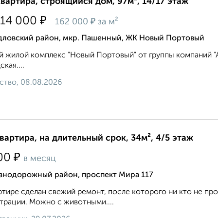
квартира, строящийся дом, 97м², 14/17 этаж
₽
714 000
₽
162 000
за м²
дловский район, мкр. Пашенный, ЖК Новый Портовый
 жилой комплекс "Новый Портовый" от группы компаний "Ар
кая....
ство, 08.08.2026
квартира, на длительный срок, 34м², 4/5 этаж
₽
00
в месяц
знодорожный район, проспект Мира 117
ртире сделан свежий ремонт, после которого ни кто не 
трации. Можно с животными....