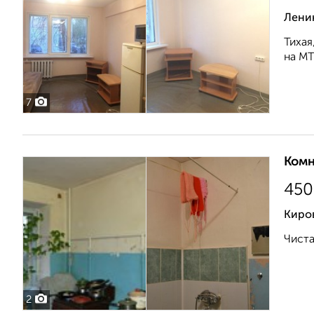
Лени
Тихая
на МТ
7
Комн
450
Киро
Чиста
2