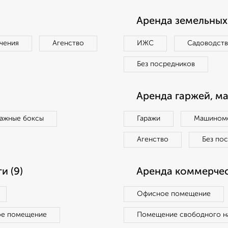
Аренда земельных 
чения
Агенство
ИЖС
Садоводст
Без посредников
Аренда гаржей, м
ражные боксы
Гаражи
Машиноме
Агенство
Без по
и (9)
Аренда коммерчес
Офисное помещение
ое помещение
Помещение свободного н