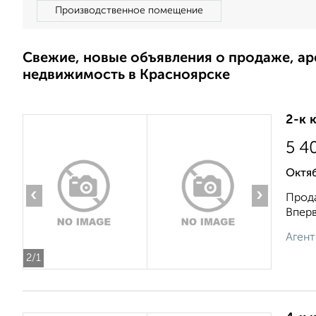
Производственное помещение
Свежие, новые объявления о продаже, а
недвижимость в Красноярске
2-к 
5 4
Октя
‹
›
Прода
Вперв
Агент
2
/1