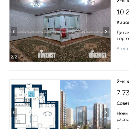
2-к 
10 
Киро
‹
›
Детск
торго
Агент
2
/2
2-к 
7 7
Совет
‹
›
Новый
распо