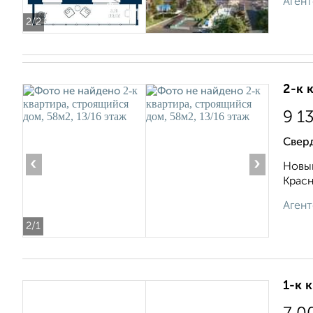
Агент
2
/2
2-к 
9 1
Свер
‹
›
Новый
Красн
Агент
2
/1
1-к 