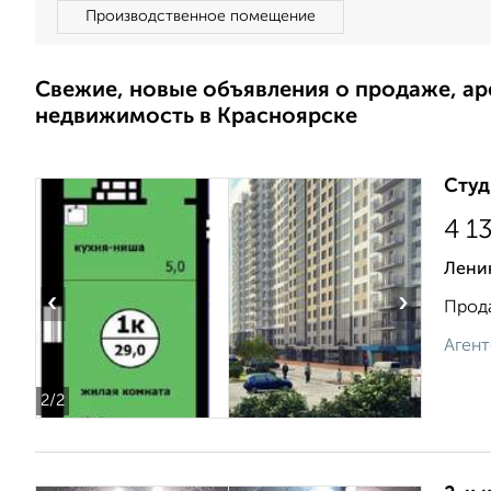
Производственное помещение
Свежие, новые объявления о продаже, а
недвижимость в Красноярске
Студ
4 1
Лени
‹
›
Прода
Агент
2
/2