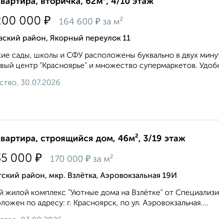
квартира, вторичка, 62м², 4/10 этаж
₽
200 000
₽
164 600
за м²
вский район, Якорный переулок 11
ие сады, школы и СФУ расположены буквально в двух мин
вый центр "Красноярье" и множество супермаркетов. Удобна
ство, 30.07.2026
квартира, строящийся дом, 46м², 3/19 этаж
₽
35 000
₽
170 000
за м²
ский район, мкр. Взлётка, Аэровокзальная 19И
 жилой комплекс "Уютные дома на Взлётке" от Специализ
ложен по адресу: г. Красноярск, по ул. Аэровокзальная....