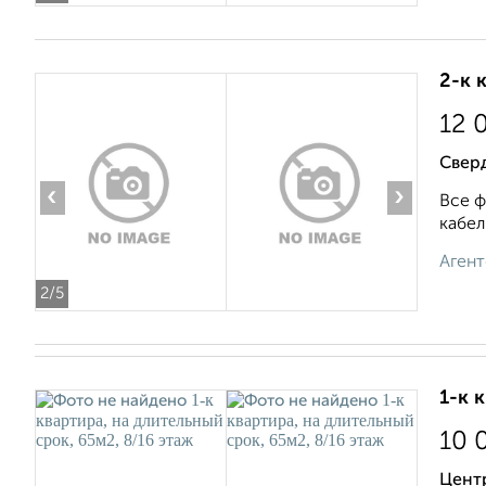
2-к 
12 
Свер
‹
›
Все ф
кабел
Агент
2
/5
1-к 
10 
Цент