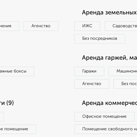
Аренда земельных 
чения
Агенство
ИЖС
Садоводст
Без посредников
Аренда гаржей, м
ражные боксы
Гаражи
Машиноме
Агенство
Без по
и (9)
Аренда коммерчес
Офисное помещение
ое помещение
Помещение свободного н