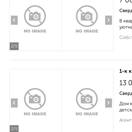
7 0
Сверд
‹
›
В ква
уютна
Собст
2
/5
1-к 
13 
Свер
‹
›
Дом к
детск
Агент
2
/5