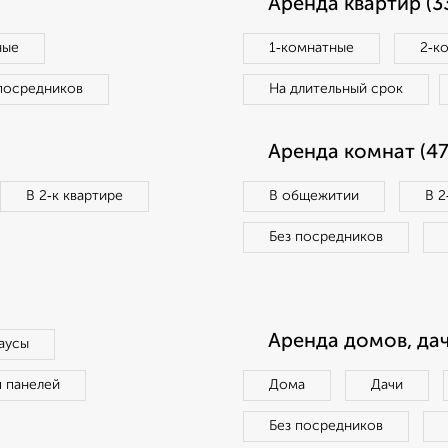
Аренда квартир (3
ные
1‑комнатные
2‑к
посредников
На длительный срок
Аренда комнат (47
В 2‑к квартире
В общежитии
В 2
Без посредников
Аренда домов, дач
аусы
п панелей
Дома
Дачи
Без посредников