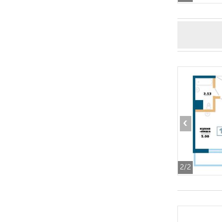
‹
2
/2