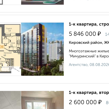
1-к квартира, стр
₽
5 846 000
1
Кировский район, ЖК
›
Многоэтажные жилые
"Мичуринский" в Киров
Агентство, 08.08.202
1-к квартира, втор
₽
2 600 000
8