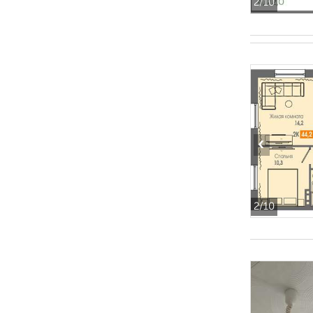
2
/10
‹
2
/10