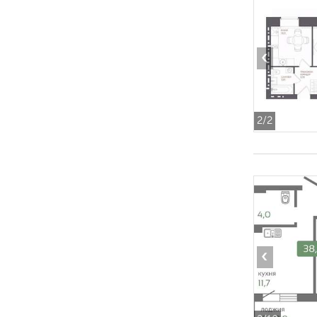
‹
2
/2
‹