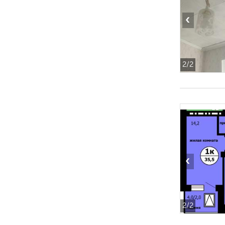
‹
2
/2
‹
2
/2