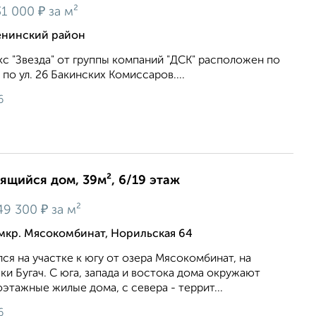
₽
1 000
за м²
енинский район
с "Звезда" от группы компаний "ДСК" расположен по
 по ул. 26 Бакинских Комиссаров....
6
оящийся дом, 39м², 6/19 этаж
₽
49 300
за м²
мкр. Мясокомбинат, Норильская 64
ся на участке к югу от озера Мясокомбинат, на
ки Бугач. С юга, запада и востока дома окружают
тажные жилые дома, с севера - террит...
6