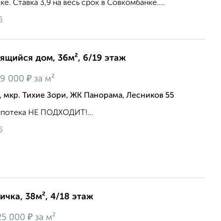
. Ставка 3,9 нa весь срок в Совкомбанке....
6
оящийся дом, 36м², 6/19 этаж
₽
9 000
за м²
 мкр. Тихие Зори, ЖК Панорама, Лесников 55
ипотека НЕ ПОДХОДИТ!...
6
ичка, 38м², 4/18 этаж
₽
25 000
за м²