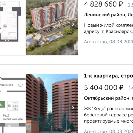
₽
4 828 660
13
Ленинский район, Л
›
Новый жилой комплек
адресу: г. Красноярск,
Агентство, 08.08.202
1-к квартира, стр
₽
5 404 000
1
Октябрьский район, 
›
ЖК "Кедр" расположил
береговой террасе ре
проектируемые многоэ
Агентство, 08.08.202