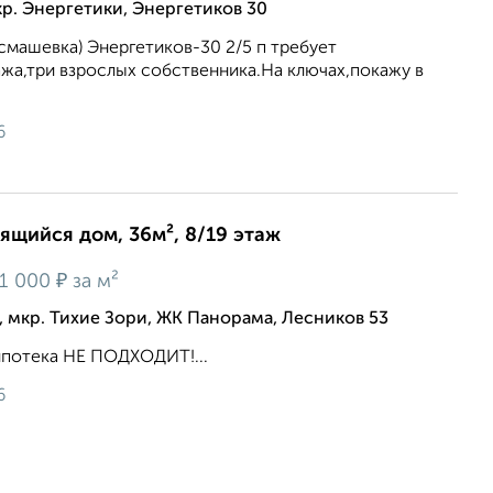
р. Энергетики, Энергетиков 30
асмашевка) Энергетиков-30 2/5 п требует
жа,три взрослых собственника.На ключах,покажу в
6
оящийся дом, 36м², 8/19 этаж
₽
1 000
за м²
 мкр. Тихие Зори, ЖК Панорама, Лесников 53
ипотека НЕ ПОДХОДИТ!...
6