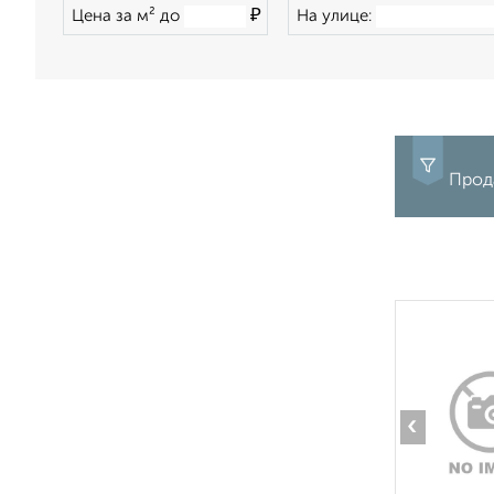
₽
Цена за м² до
На улице:
Прода
‹