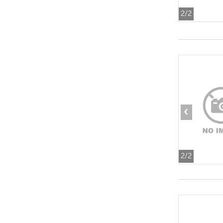
2
/2
‹
2
/2