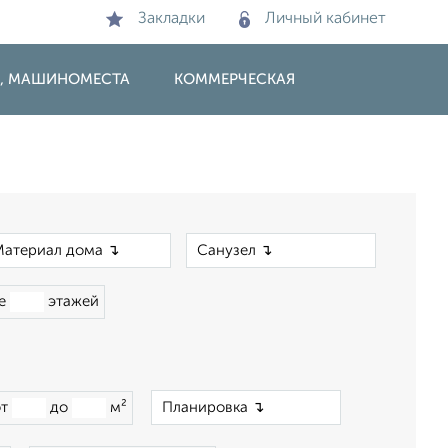
Закладки
Личный кабинет
И, МАШИНОМЕСТА
КОММЕРЧЕСКАЯ
×
×
ше
этажей
×
от
до
м²