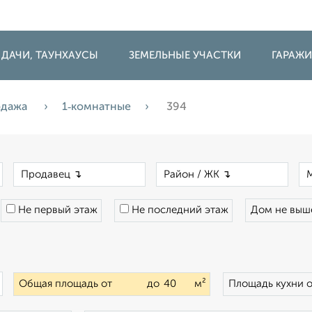
 ДАЧИ, ТАУНХАУСЫ
ЗЕМЕЛЬНЫЕ УЧАСТКИ
ГАРАЖ
одажа
1‑комнатные
394
×
×
×
Не первый этаж
Не последний этаж
Дом не вы
×
Общая площадь от
до
м²
Площадь кухни 