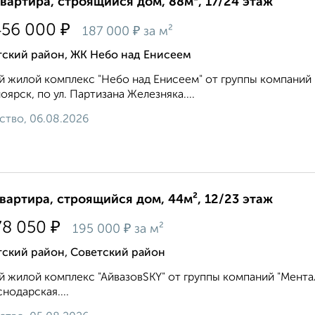
квартира, строящийся дом, 88м², 17/24 этаж
₽
456 000
₽
187 000
за м²
тский район, ЖК Небо над Енисеем
 жилой комплекс "Небо над Енисеем" от группы компаний 
оярск, по ул. Партизана Железняка....
ство, 06.08.2026
квартира, строящийся дом, 44м², 12/23 этаж
₽
78 050
₽
195 000
за м²
тский район, Советский район
 жилой комплекс "АйвазовSKY" от группы компаний "Ментал-
снодарская....