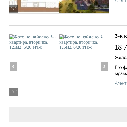
Агент
2
/2
3-к 
18 
Желе
‹
›
Его ф
мрамо
Агент
2
/2