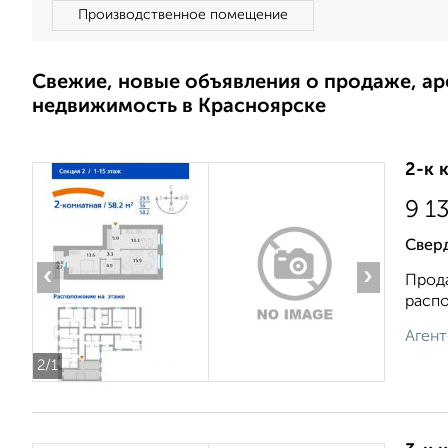
Производственное помещение
Свежие, новые объявления о продаже, а
недвижимость в Красноярске
2-к 
9 1
Свер
‹
›
Прода
распо
Агент
2
/1