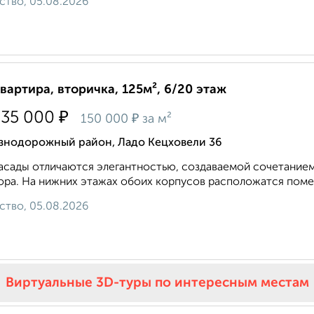
ство, 05.08.2026
квартира, вторичка, 125м², 6/20 этаж
₽
735 000
₽
150 000
за м²
знодорожный район, Ладо Кецховели 36
асады отличаются элегантностью, создаваемой сочетанием
ра. На нижних этажах обоих корпусов расположатся поме
ство, 05.08.2026
Виртуальные 3D-туры по интересным местам