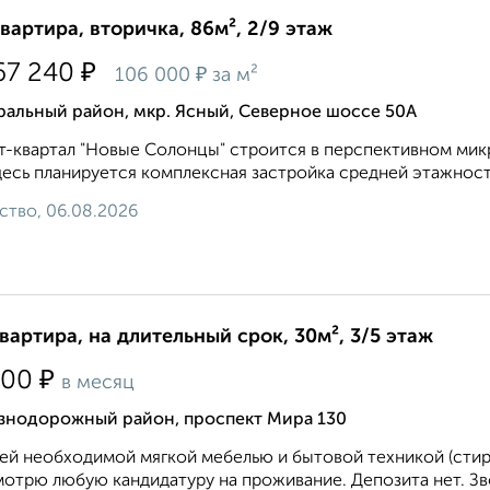
квартира, вторичка, 86м², 2/9 этаж
₽
67 240
₽
106 000
за м²
ральный район, мкр. Ясный, Северное шоссе 50А
-квартал "Новые Солонцы" строится в перспективном мик
десь планируется комплексная застройка средней этажност
ство, 06.08.2026
квартира, на длительный срок, 30м², 3/5 этаж
₽
000
в месяц
знодорожный район, проспект Мира 130
ей необходимой мягкой мебелью и бытовой техникой (стира
отрю любую кандидатуру на проживание. Депозита нет. Зво