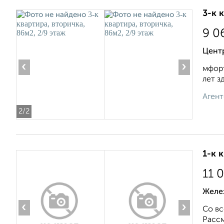
3-к 
9 0
Цент
‹
›
мфорт
лет з
Агент
2
/2
1-к 
11 
Желе
‹
›
Со вс
Рассм