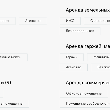
Аренда земельных 
чения
Агенство
ИЖС
Садоводст
Без посредников
Аренда гаржей, м
ражные боксы
Гаражи
Машиноме
Агенство
Без по
и (9)
Аренда коммерчес
Офисное помещение
ое помещение
Помещение свободного н