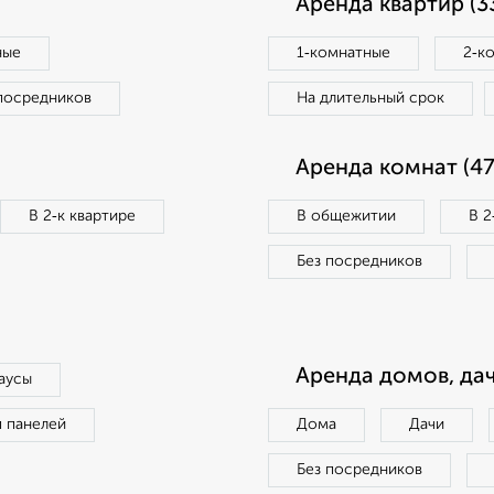
Аренда квартир (3
ные
1‑комнатные
2‑к
посредников
На длительный срок
Аренда комнат (47
В 2‑к квартире
В общежитии
В 2
Без посредников
Аренда домов, дач
аусы
п панелей
Дома
Дачи
Без посредников