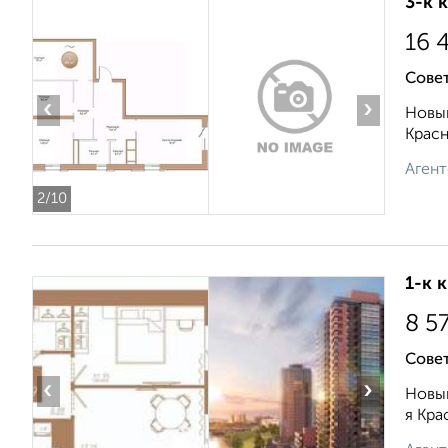
3-к 
16 
Сове
‹
›
Новый
Красн
Агент
2
/10
1-к 
8 5
Сове
‹
›
Новый
я Кра