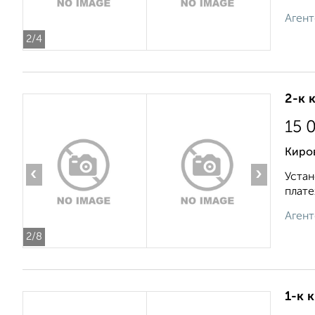
Агент
2
/4
2-к 
15 
Киров
‹
›
Устан
плате
Агент
2
/8
1-к 