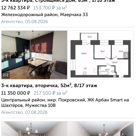
3-к квартира, строящийся дом, 83м², 2/10 этаж
₽
₽
12 762 334
153 700
за м²
Железнодорожный район, Маерчака 33
Агентство, 05.08.2026
‹
›
2
/2
3-к квартира, вторичка, 52м², 8/17 этаж
₽
₽
11 350 000
217 500
за м²
Центральный район, мкр. Покровский, ЖК Арбан Smart на
Шахтёров, Мужества 10В
Агентство, 07.08.2026