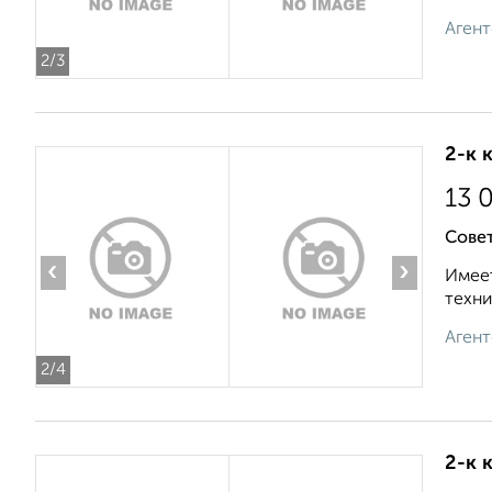
Агент
2
/3
2-к 
13 
Совет
‹
›
Имеет
техни
Агент
2
/4
2-к 