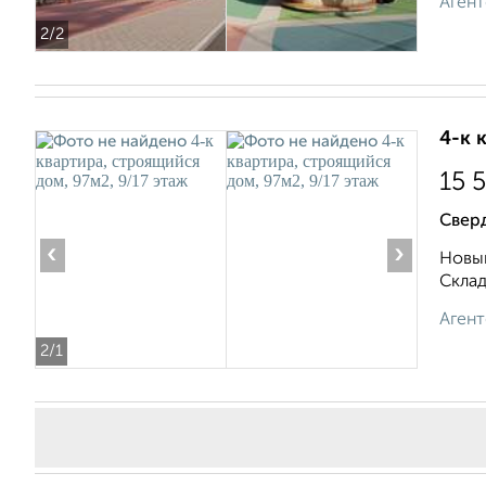
Агент
2
/2
4-к 
15 
Свер
‹
›
Новый
Складс
Агент
2
/1