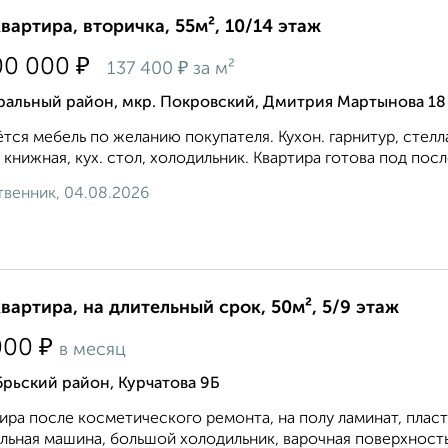
квартира, вторичка, 55м², 10/14 этаж
₽
00 000
₽
137 400
за м²
ральный район, мкр. Покровский, Дмитрия Мартынова 18
тся мебель по желанию покупателя. Кухон. гарнитур, стелла
 книжная, кух. стол, холодильник. Квартира готова под пос
венник, 04.08.2026
квартира, на длительный срок, 50м², 5/9 этаж
₽
000
в месяц
рьский район, Курчатова 9Б
ира после косметического ремонта, на полу ламинат, плас
льная машина, большой холодильник, варочная поверхность и