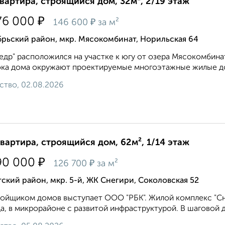
квартира, строящийся дом, 32м², 2/19 этаж
₽
76 000
₽
146 600
за м²
рьский район, мкр. Мясокомбинат, Норильская 64
едр" расположился на участке к югу от озера Мясокомбинат,
ка дома окружают проектируемые многоэтажные жилые дома
ство, 02.08.2026
квартира, строящийся дом, 62м², 1/14 этаж
₽
90 000
₽
126 700
за м²
ский район, мкр. 5-й, ЖК Снегири, Соколовская 52
ойщиком домов выступает ООО "РБК". Жилой комплекс "Сн
а, в микрорайоне с развитой инфраструктурой. В шаговой д