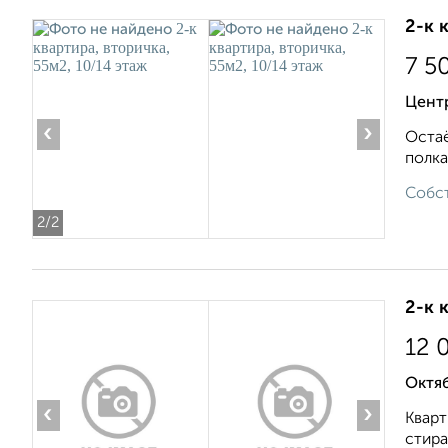
2-к 
7 5
Цент
‹
›
Остаё
полка
Собст
2
/2
2-к 
12 
Октяб
‹
›
Кварт
стира