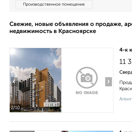
Производственное помещение
Свежие, новые объявления о продаже, а
недвижимость в Красноярске
4-к 
11 
Сверд
‹
›
Прода
Красн
Агент
2
/10