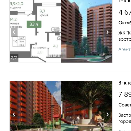
1-к 
4 6
Октяб
‹
›
ЖК "К
восто
Агент
2
/2
3-к 
7 8
Совет
‹
›
Застр
город