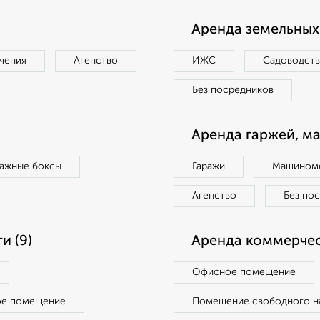
Аренда земельных 
чения
Агенство
ИЖС
Садоводст
Без посредников
Аренда гаржей, м
ражные боксы
Гаражи
Машиноме
Агенство
Без по
и (9)
Аренда коммерчес
Офисное помещение
ое помещение
Помещение свободного н