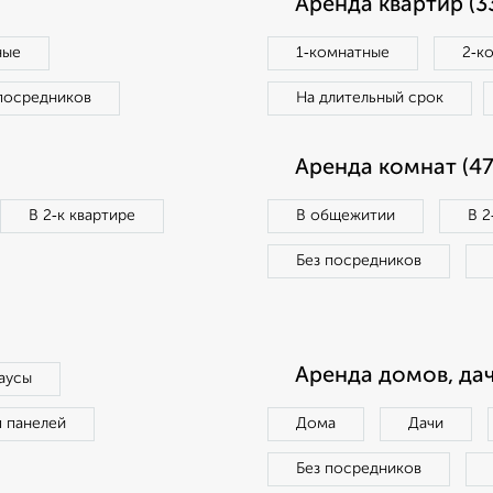
Аренда квартир (3
ные
1‑комнатные
2‑к
посредников
На длительный срок
Аренда комнат (47
В 2‑к квартире
В общежитии
В 2
Без посредников
Аренда домов, дач
аусы
п панелей
Дома
Дачи
Без посредников