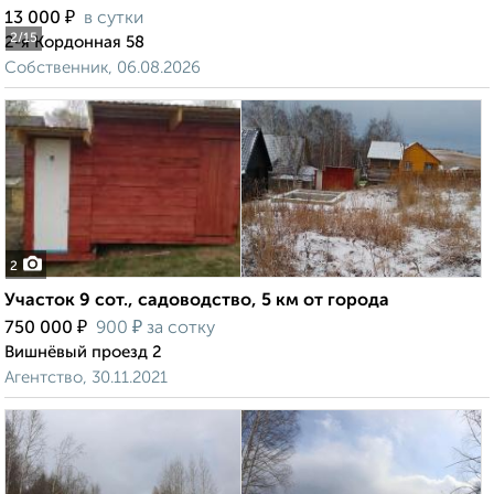
₽
13 000
в сутки
2
/15
2-я Кордонная 58
Собственник, 06.08.2026
2
Участок 9 сот., садоводство, 5 км от города
₽
₽
750 000
900
за сотку
Вишнёвый проезд 2
Агентство, 30.11.2021