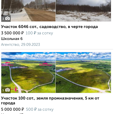
3
Участок 6046 сот., садоводство, в черте города
₽
₽
3 500 000
100
за сотку
Школьная 6
Агентство, 29.09.2023
5
Участок 100 сот., земля промназначения, 5 км от
города
₽
₽
5 000 000
500
за сотку