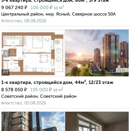
3-к квартира, строящийся дом, 86м², 5/9 этаж
₽
₽
9 067 240
106 000
за м²
Центральный район, мкр. Ясный, Северное шоссе 50А
Агентство, 08.08.2026
‹
›
2
/2
1-к квартира, строящийся дом, 44м², 12/23 этаж
₽
₽
8 578 050
195 000
за м²
Советский район, Советский район
Агентство, 05.08.2026