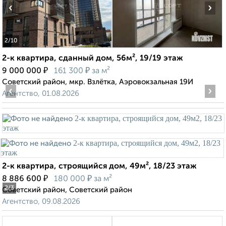
‹
›
2
/10
2-к квартира, сданный дом, 56м², 19/19 этаж
₽
₽
9 000 000
161 300
за м²
Советский район, мкр. Взлётка, Аэровокзальная 19И
‹
›
Агентство, 01.08.2026
2-к квартира, строящийся дом, 49м², 18/23 этаж
₽
₽
8 886 600
180 000
за м²
2
/3
Советский район, Советский район
Агентство, 09.08.2026