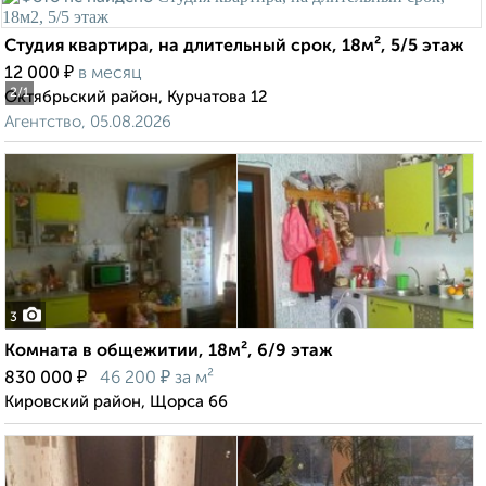
Студия квартира, на длительный срок, 18м², 5/5 этаж
₽
12 000
в месяц
2
/1
Октябрьский район, Курчатова 12
Агентство, 05.08.2026
3
Комната в общежитии, 18м², 6/9 этаж
₽
₽
830 000
46 200
за м²
Кировский район, Щорса 66