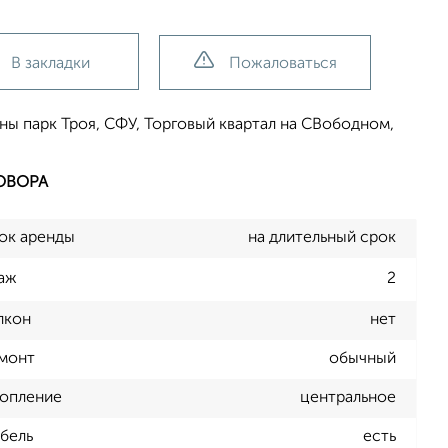
В закладки
Пожаловаться
ны парк Троя, СФУ, Торговый квартал на СВободном,
ОВОРА
ок аренды
на длительный срок
аж
2
лкон
нет
монт
обычный
опление
центральное
бель
есть