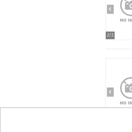
‹
2
/3
‹
2
/8