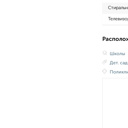
Стиральн
Телевизо
Располо
Школы
Дет. са
Поликл