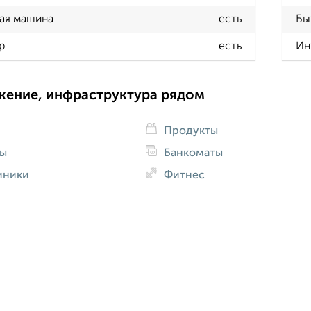
ая машина
есть
Бы
р
есть
Ин
жение, инфраструктура рядом
Продукты
ды
Банкоматы
иники
Фитнес