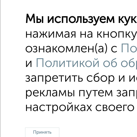
2-к квар
Мы используем кук
Поиск по с
нажимая на кнопку
Октябрь
ознакомлен(а) с
По
С мебел
и
Политикой об об
не перв
с центр
запретить сбор и 
рекламы путем зап
настройках своего
Однокомнатные
Двухкомнатные
3‑комн
Принять
Контакты
Политика конфиденциальности
Пользо