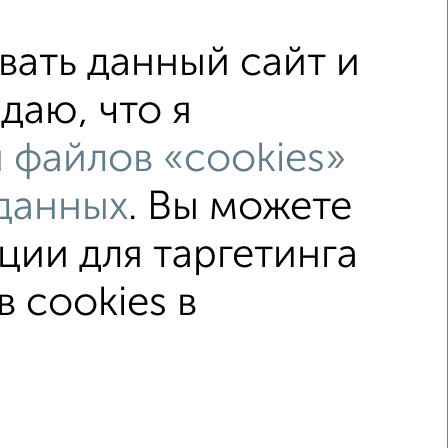
ать данный сайт и
даю, что я
з посредников
С холодильником
 файлов «cookies»
ой
С телевизором
С интернетом
данных
. Вы можете
ме
без балкона
адью до 50 м²
Хрущевка
ции для таргетинга
 cookies в
↑ НАВЕРХ К МЕНЮ
ельный срок
На сутки
Без мебели
2015–2026
Сайт-доска объявлений недвижимости