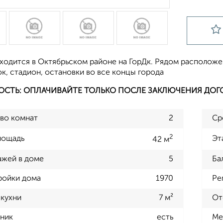
ходится в Октябрьском районе на ГорДк. Рядом расположе
к, стадион, остановки во все концы города
ОСТЬ: ОПЛАЧИВАЙТЕ ТОЛЬКО ПОСЛЕ ЗАКЛЮЧЕНИЯ ДОГ
во комнат
2
Ср
2
лощадь
Эт
42 м
ажей в доме
5
Ба
ройки дома
1970
Ре
кухни
7 м²
От
ник
есть
Ме