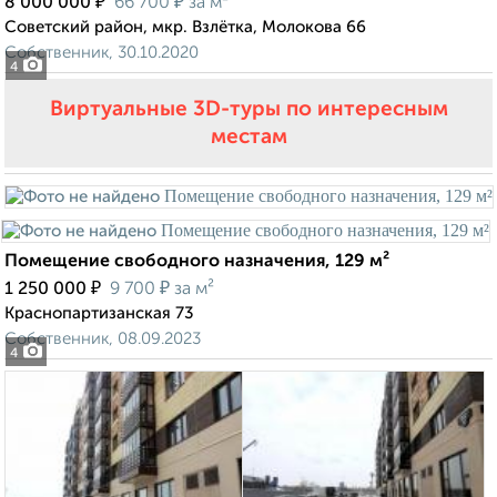
₽
₽
8 000 000
66 700
за м²
Советский район, мкр. Взлётка, Молокова 66
Собственник, 30.10.2020
4
Виртуальные 3D-туры по интересным
местам
Помещение свободного назначения, 129 м²
₽
₽
1 250 000
9 700
за м²
Краснопартизанская 73
Собственник, 08.09.2023
4