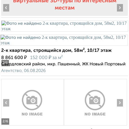
Виртуальные 3D-туры по интересным
‹
›
местам
2-к квартира, строящийся дом, 58м², 10/17 этаж
₽
₽
8 861 600
152 000
за м²
2
/1
Свердловский район, мкр. Пашенный, ЖК Новый Портовый
Агентство, 06.08.2026
‹
›
2
/6