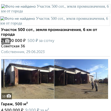
Участок 500 сот., земля промназначения, 6 км от
города
₽
₽
25 000 000
500
за сотку
5
Советская 36
Собственник, 29.06.2023
10
Гараж, 500 м²
₽
₽
4 500 000
9 000
за м²