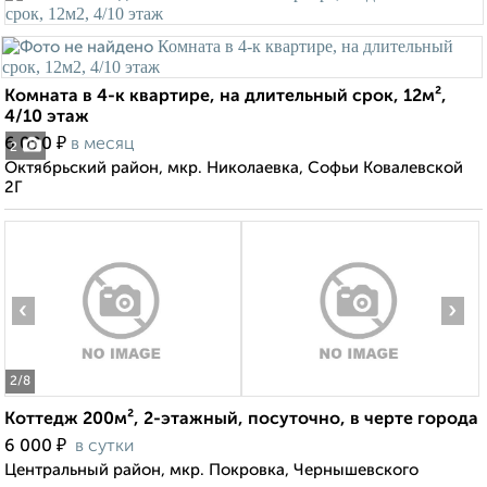
Комната в 4-к квартире, на длительный срок, 12м²,
4/10 этаж
₽
6 000
в месяц
2
Октябрьский район, мкр. Николаевка, Софьи Ковалевской
2Г
‹
›
2
/8
Коттедж 200м², 2-этажный, посуточно, в черте города
₽
6 000
в сутки
Центральный район, мкр. Покровка, Чернышевского