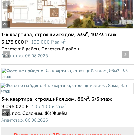
‹
›
2
/2
1-к квартира, строящийся дом, 33м², 10/23 этаж
₽
₽
6 178 800
190 000
за м²
Советский район, Советский район
‹
›
Агентство, 06.08.2026
3-к квартира, строящийся дом, 86м², 3/5 этаж
₽
₽
9 096 020
105 400
за м²
2
/2
мкр. пос. Солонцы, ЖК Живём
Агентство, 06.08.2026