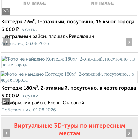
2
/8
Коттедж 72м², 1-этажный, посуточно, 15 км от города
₽
6 000
в сутки
Центральный район, площадь Революции
‹
›
Агентство, 03.08.2026
Коттедж 180м², 2-этажный, посуточно, в черте города
₽
6 000
в сутки
2
/4
Октябрьский район, Елены Стасовой
Собственник, 01.08.2026
Виртуальные 3D-туры по интересным
‹
›
местам