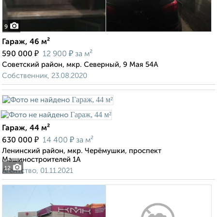
9
Гараж, 46 м²
₽
₽
590 000
12 900
за м²
Советский район, мкр. Северный, 9 Мая 54А
Собственник, 23.08.2020
Гараж, 44 м²
₽
₽
630 000
14 400
за м²
Ленинский район, мкр. Черёмушки, проспект
Машиностроителей 1А
12
Агентство, 01.11.2021