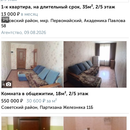
1-к квартира, на длительный срок, 35м², 2/5 этаж
₽
13 000
в месяц
2
/6
Кировский район, мкр. Первомайский, Академика Павлова
58
Агентство, 09.08.2026
4
Комната в общежитии, 18м², 2/5 этаж
₽
₽
550 000
30 600
за м²
Советский район, Партизана Железняка 11Б