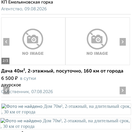
КП Емельяновская горка
Агентство, 09.08.2026
‹
›
2
/3
Дача 40м², 2-этажный, посуточно, 160 км от города
₽
6 500
в сутки
даурское
‹
›
Собственник, 07.08.2026