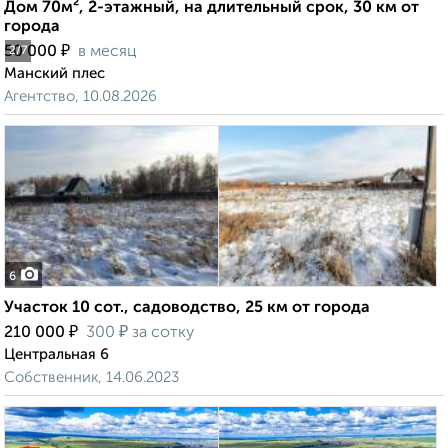
Дом 70м², 2-этажный, на длительный срок, 30 км от
города
₽
50 000
в месяц
2
/7
Манский плес
Агентство, 10.08.2026
6
Участок 10 сот., садоводство, 25 км от города
₽
₽
210 000
300
за сотку
Центральная 6
Собственник, 14.06.2023