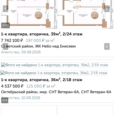
‹
›
2
/10
1-к квартира, вторичка, 39м², 2/24 этаж
₽
₽
7 742 100
197 000
за м²
‹
›
Советский район, ЖК Небо над Енисеем
Агентство, 09.08.2026
1-к квартира, вторичка, 36м², 2/18 этаж
₽
₽
4 537 500
125 000
за м²
Октябрьский район, мкр. СНТ Ветеран-6А, СНТ Ветеран-6А
Агентство, 10.08.2026
2
/2