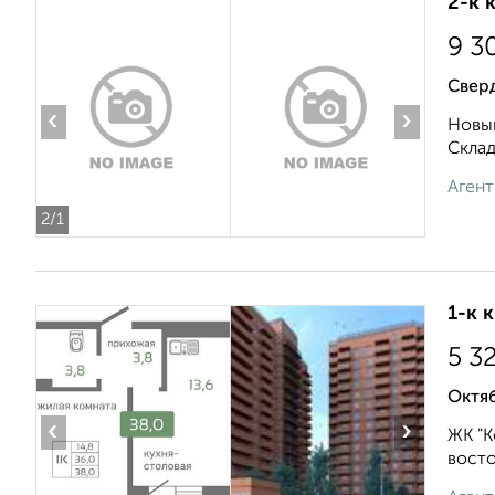
2-к 
9 3
Свер
‹
›
Новый
Складс
Агент
2
/1
1-к 
5 3
Октяб
‹
›
ЖК "К
восто