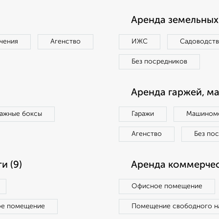
Аренда земельных 
чения
Агенство
ИЖС
Садоводст
Без посредников
Аренда гаржей, м
ражные боксы
Гаражи
Машиноме
Агенство
Без по
и (9)
Аренда коммерчес
Офисное помещение
ое помещение
Помещение свободного н