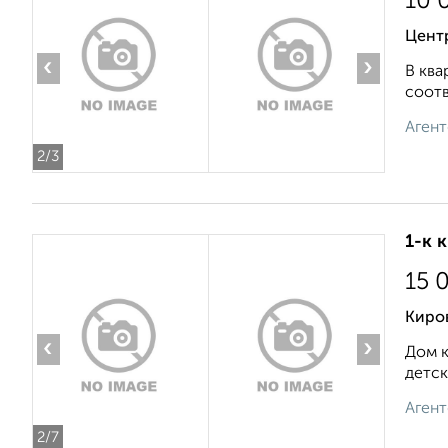
10 
Цент
‹
›
В ква
соотв
Агент
2
/3
1-к 
15 
Киро
‹
›
Дом к
детск
Агент
2
/7