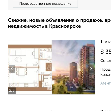
Производственное помещение
Свежие, новые объявления о продаже, а
недвижимость в Красноярске
1-к 
8 3
Сове
‹
›
Прода
Красн
Агент
2
/3