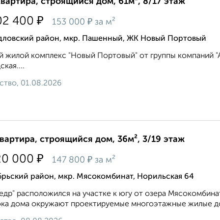
квартира, строящийся дом, 61м², 8/17 этаж
₽
02 400
₽
153 000
за м²
дловский район, мкр. Пашенный, ЖК Новый Портовый
 жилой комплекс "Новый Портовый" от группы компаний "Ар
кая....
ство, 01.08.2026
квартира, строящийся дом, 36м², 3/19 этаж
₽
20 000
₽
147 800
за м²
рьский район, мкр. Мясокомбинат, Норильская 64
едр" расположился на участке к югу от озера Мясокомбинат,
ка дома окружают проектируемые многоэтажные жилые дома