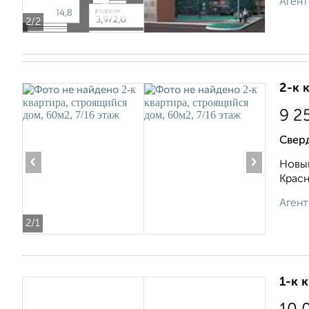
Агент
2
/2
2-к 
9 2
Свер
‹
›
Новый
Красн
Агент
2
/1
1-к 