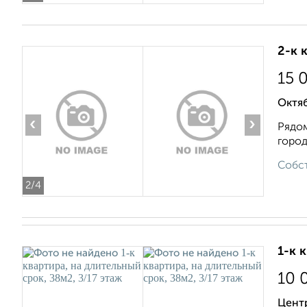
2-к 
15 
Октя
‹
›
Рядом
города
Собст
2
/4
1-к 
10 
Цент