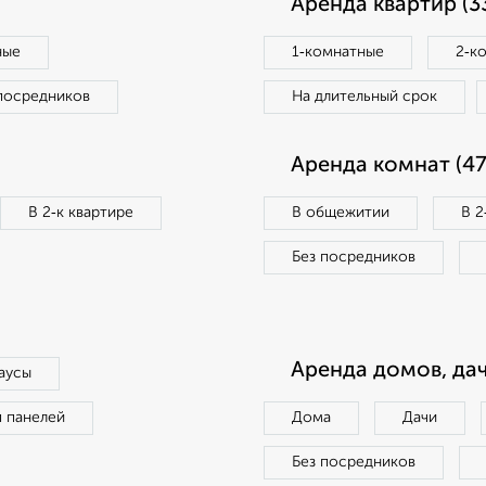
Аренда квартир (3
ные
1‑комнатные
2‑к
посредников
На длительный срок
Аренда комнат (47
В 2‑к квартире
В общежитии
В 2
Без посредников
Аренда домов, дач
аусы
п панелей
Дома
Дачи
Без посредников