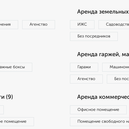
Аренда земельных 
чения
Агенство
ИЖС
Садоводст
Без посредников
Аренда гаржей, м
ражные боксы
Гаражи
Машиноме
Агенство
Без по
и (9)
Аренда коммерчес
Офисное помещение
ое помещение
Помещение свободного н