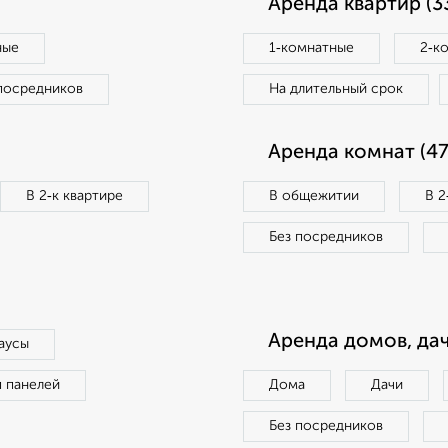
Аренда квартир (3
ные
1‑комнатные
2‑к
посредников
На длительный срок
Аренда комнат (47
В 2‑к квартире
В общежитии
В 2
Без посредников
Аренда домов, дач
аусы
п панелей
Дома
Дачи
Без посредников