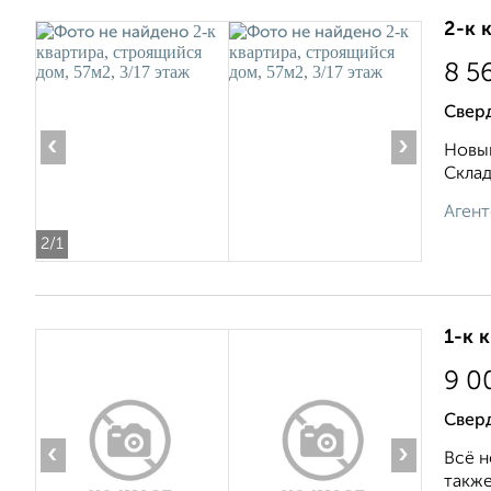
2-к 
8 5
Свер
‹
›
Новый
Складс
Агент
2
/1
1-к 
9 0
Сверд
‹
›
Всё н
также