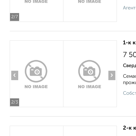
Агент
2
/7
1-к 
7 5
Свер
‹
›
Семаф
прожи
Собст
2
/3
2-к 