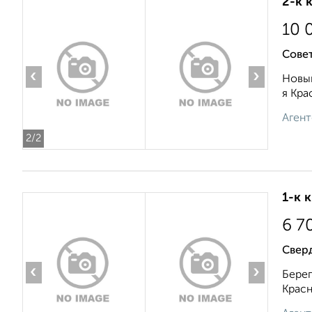
2-к 
10 
Совет
‹
›
Новый
я Кра
Агент
2
/2
1-к 
6 7
Свер
‹
›
Берег
Красн