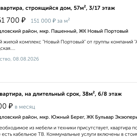
квартира, строящийся дом, 57м², 3/17 этаж
₽
61 700
₽
151 000
за м²
дловский район, мкр. Пашенный, ЖК Новый Портовый
 жилой комплекс "Новый Портовый" от группы компаний "Ар
кая....
ство, 08.08.2026
квартира, на длительный срок, 38м², 6/8 этаж
₽
00
в месяц
ловский район, мкр. Южный Берег, ЖК Бульвар Экзюпери
еобходимое из мебели и техники присутствует, квартира 
 есть кабельное ТВ. Коммунальные услуги включены в стои