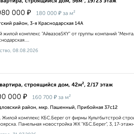
квартира, строящийся дом, 56м², 19/23 этаж
₽
080 000
₽
180 000
за м²
ский район, 3-я Краснодарская 14А
 жилой комплекс "АйвазовSKY" от группы компаний "Ментал-
снодарская....
ство, 08.08.2026
квартира, строящийся дом, 42м², 2/17 этаж
₽
00 000
₽
160 700
за м²
дловский район, мкр. Пашенный, Прибойная 37с12
. Жилой комплекс КБС.Берег от фирмы Культбытстрой стр
оярска. Панельная новостройка ЖК "КБС.Берег", 3, 17-эта