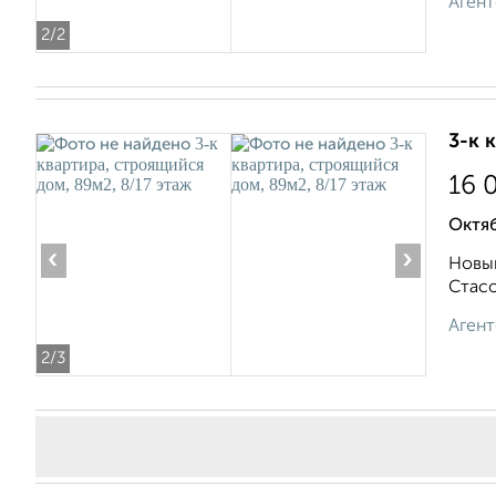
Агент
2
/2
3-к 
16 
Октя
‹
›
Новый
Стасо
Агент
2
/3