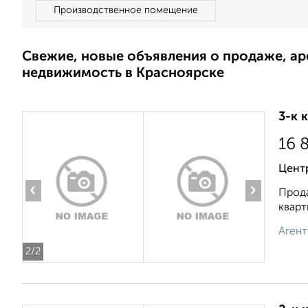
Производственное помещение
Свежие, новые объявления о продаже, а
недвижимость в Красноярске
3-к 
16 
Цент
‹
›
Прода
кварт
Агент
2
/2