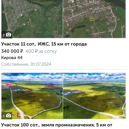
2
Участок 11 сот., ИЖС, 15 км от города
₽
₽
340 000
400
за сотку
Кирова 44
Собственник, 01.07.2024
5
Участок 100 сот., земля промназначения, 5 км от